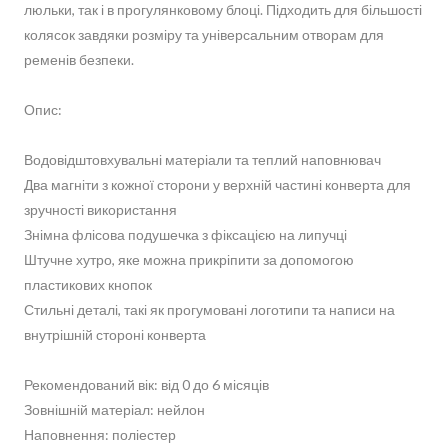
люльки, так і в прогулянковому блоці. Підходить для більшості
колясок завдяки розміру та універсальним отворам для
ременів безпеки.
Опис:
Водовідштовхувальні матеріали та теплий наповнювач
Два магніти з кожної сторони у верхній частині конверта для
зручності використання
Знімна флісова подушечка з фіксацією на липучці
Штучне хутро, яке можна прикріпити за допомогою
пластикових кнопок
Стильні деталі, такі як прогумовані логотипи та написи на
внутрішній стороні конверта
Рекомендований вік: від 0 до 6 місяців
Зовнішній матеріал: нейлон
Наповнення: поліестер