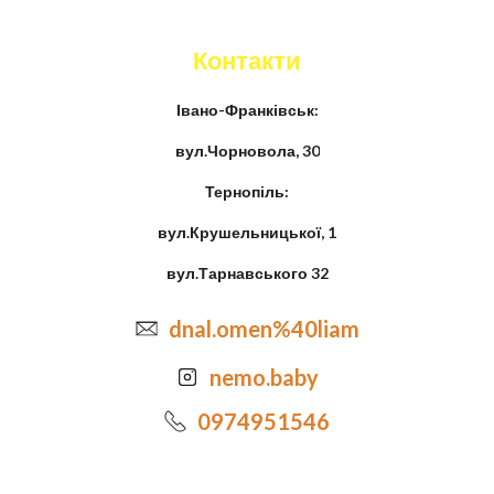
Контакти
Івано-Франківськ:
вул.Чорновола, 30
Тернопіль:
вул.Крушельницької, 1
вул.Тарнавського 32
dnal.omen%40liam
nemo.baby
0974951546