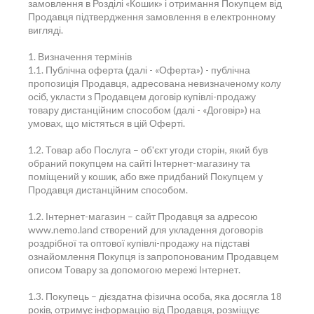
замовлення в Розділі «Кошик» і отримання Покупцем від
Продавця підтвердження замовлення в електронному
вигляді.
1. Визначення термінів
1.1. Публічна оферта (далі - «Оферта») - публічна
пропозиція Продавця, адресована невизначеному колу
осіб, укласти з Продавцем договір купівлі-продажу
товару дистанційним способом (далі - «Договір») на
умовах, що містяться в цій Оферті.
1.2. Товар або Послуга – об'єкт угоди сторін, який був
обраний покупцем на сайті Інтернет-магазину та
поміщений у кошик, або вже придбаний Покупцем у
Продавця дистанційним способом.
1.2. Інтернет-магазин – сайт Продавця за адресою
www.nemo.land створений для укладення договорів
роздрібної та оптової купівлі-продажу на підставі
ознайомлення Покупця із запропонованим Продавцем
описом Товару за допомогою мережі Інтернет.
1.3. Покупець – дієздатна фізична особа, яка досягла 18
років, отримує інформацію від Продавця, розміщує