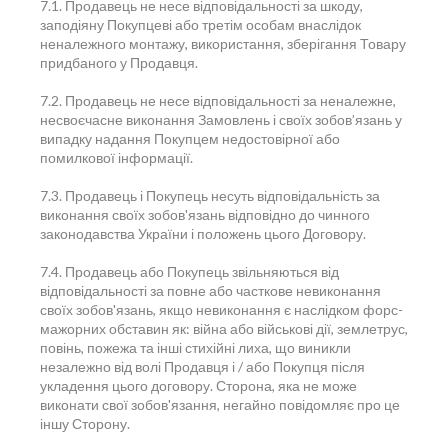
7.1. Продавець не несе відповідальності за шкоду,
заподіяну Покупцеві або третім особам внаслідок
неналежного монтажу, використання, зберігання Товару
придбаного у Продавця.
7.2. Продавець не несе відповідальності за неналежне,
несвоєчасне виконання Замовлень і своїх зобов’язань у
випадку надання Покупцем недостовірної або
помилкової інформації.
7.3. Продавець і Покупець несуть відповідальність за
виконання своїх зобов'язань відповідно до чинного
законодавства України і положень цього Договору.
7.4. Продавець або Покупець звільняються від
відповідальності за повне або часткове невиконання
своїх зобов'язань, якщо невиконання є наслідком форс-
мажорних обставин як: війна або військові дії, землетрус,
повінь, пожежа та інші стихійні лиха, що виникли
незалежно від волі Продавця і / або Покупця після
укладення цього договору. Сторона, яка не може
виконати свої зобов'язання, негайно повідомляє про це
іншу Сторону.