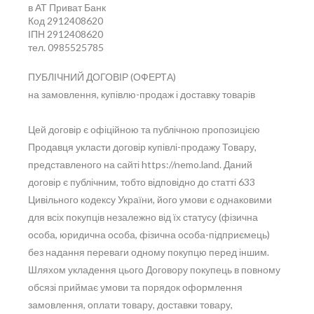
в АТ Приват Банк
Код 2912408620
ІПН 2912408620
тел. 0985525785
ПУБЛІЧНИЙ ДОГОВІР (ОФЕРТА)
на замовлення, купівлю-продаж і доставку товарів
Цей договір є офіційною та публічною пропозицією
Продавця укласти договір купівлі-продажу Товару,
представленого на сайті https://nemo.land. Даний
договір є публічним, тобто відповідно до статті 633
Цивільного кодексу України, його умови є однаковими
для всіх покупців незалежно від їх статусу (фізична
особа, юридична особа, фізична особа-підприємець)
без надання переваги одному покупцю перед іншим.
Шляхом укладення цього Договору покупець в повному
обсязі приймає умови та порядок оформлення
замовлення, оплати товару, доставки товару,