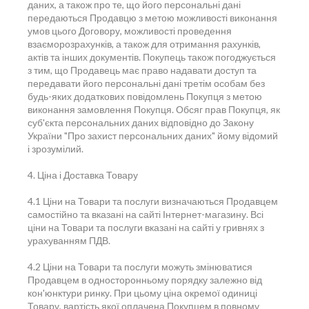
даних, а також про те, що його персональні дані
передаються Продавцю з метою можливості виконання
умов цього Договору, можливості проведення
взаєморозрахунків, а також для отримання рахунків,
актів та інших документів. Покупець також погоджується
з тим, що Продавець має право надавати доступ та
передавати його персональні дані третім особам без
будь-яких додаткових повідомлень Покупця з метою
виконання замовлення Покупця. Обсяг прав Покупця, як
суб'єкта персональних даних відповідно до Закону
України "Про захист персональних даних" йому відомий
і зрозумілий.
4. Ціна і Доставка Товару
4.1 Ціни на Товари та послуги визначаються Продавцем
самостійно та вказані на сайті Інтернет-магазину. Всі
ціни на Товари та послуги вказані на сайті у гривнях з
урахуванням ПДВ.
4.2 Ціни на Товари та послуги можуть змінюватися
Продавцем в односторонньому порядку залежно від
кон'юнктури ринку. При цьому ціна окремої одиниці
Товару, вартість якої оплачена Покупцем в повному