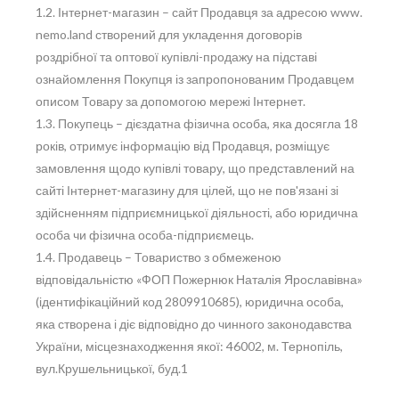
1.2. Інтернет-магазин – сайт Продавця за адресою www.
nemo.land створений для укладення договорів
роздрібної та оптової купівлі-продажу на підставі
ознайомлення Покупця із запропонованим Продавцем
описом Товару за допомогою мережі Інтернет.
1.3. Покупець – дієздатна фізична особа, яка досягла 18
років, отримує інформацію від Продавця, розміщує
замовлення щодо купівлі товару, що представлений на
сайті Інтернет-магазину для цілей, що не пов'язані зі
здійсненням підприємницької діяльності, або юридична
особа чи фізична особа-підприємець.
1.4. Продавець – Товариство з обмеженою
відповідальністю «ФОП Пожернюк Наталія Ярославівна»
(ідентифікаційний код 2809910685), юридична особа,
яка створена і діє відповідно до чинного законодавства
України, місцезнаходження якої: 46002, м. Тернопіль,
вул.Крушельницької, буд.1