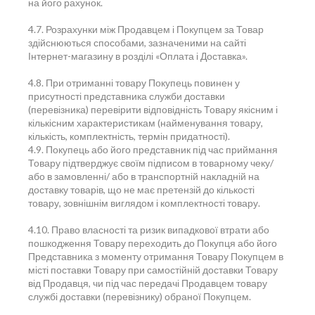
на його рахунок.
4.7. Розрахунки між Продавцем і Покупцем за Товар
здійснюються способами, зазначеними на сайті
Інтернет-магазину в розділі «Оплата і Доставка».
4.8. При отриманні товару Покупець повинен у
присутності представника служби доставки
(перевізника) перевірити відповідність Товару якісним і
кількісним характеристикам (найменування товару,
кількість, комплектність, термін придатності).
4.9. Покупець або його представник під час приймання
Товару підтверджує своїм підписом в товарному чеку/
або в замовленні/ або в транспортній накладній на
доставку товарів, що не має претензій до кількості
товару, зовнішнім виглядом і комплектності товару.
4.10. Право власності та ризик випадкової втрати або
пошкодження Товару переходить до Покупця або його
Представника з моменту отримання Товару Покупцем в
місті поставки Товару при самостійній доставки Товару
від Продавця, чи під час передачі Продавцем товару
службі доставки (перевізнику) обраної Покупцем.