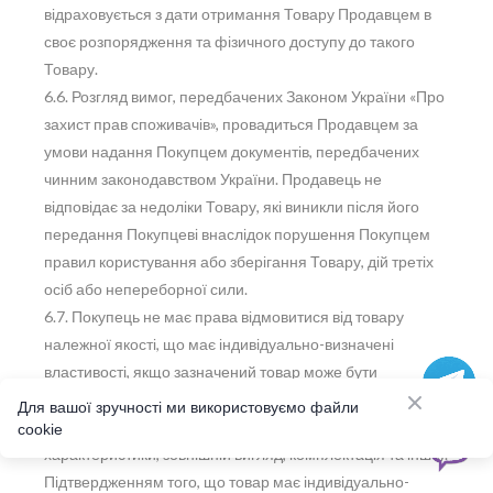
відраховується з дати отримання Товару Продавцем в
своє розпорядження та фізичного доступу до такого
Товару.
6.6. Розгляд вимог, передбачених Законом України «Про
захист прав споживачів», провадиться Продавцем за
умови надання Покупцем документів, передбачених
чинним законодавством України. Продавець не
відповідає за недоліки Товару, які виникли після його
передання Покупцеві внаслідок порушення Покупцем
правил користування або зберігання Товару, дій третіх
осіб або непереборної сили.
6.7. Покупець не має права відмовитися від товару
належної якості, що має індивідуально-визначені
властивості, якщо зазначений товар може бути
використаний виключно Покупцем, який його придбав, (в
Для вашої зручності ми використовуємо файли
т.ч. за за бажанням Покупця не стандартні розміри,
cookie
характеристики, зовнішній вигляд, комплектація та інше).
Підтвердженням того, що товар має індивідуально-