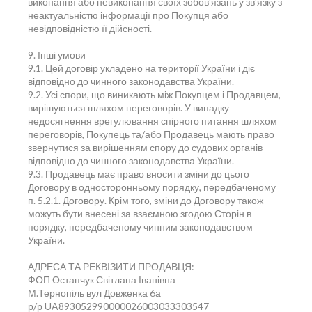
виконання або невиконання своїх зобов'язань у зв'язку з
неактуальністю інформації про Покупця або
невідповідністю її дійсності.
9. Інші умови
9.1. Цей договір укладено на території України і діє
відповідно до чинного законодавства України.
9.2. Усі спори, що виникають між Покупцем і Продавцем,
вирішуються шляхом переговорів. У випадку
недосягнення врегулювання спірного питання шляхом
переговорів, Покупець та/або Продавець мають право
звернутися за вирішенням спору до судових органів
відповідно до чинного законодавства України.
9.3. Продавець має право вносити зміни до цього
Договору в односторонньому порядку, передбаченому
п. 5.2.1. Договору. Крім того, зміни до Договору також
можуть бути внесені за взаємною згодою Сторін в
порядку, передбаченому чинним законодавством
України.
АДРЕСА ТА РЕКВІЗИТИ ПРОДАВЦЯ:
ФОП Остапчук Світлана Іванівна
М.Тернопіль вул Довженка 6а
р/р UA893052990000026003033303547