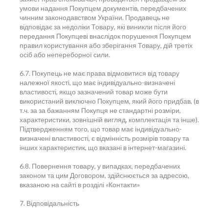
умови надання Покупцем документів, передбачених
чинним законодавством України. Продавець не
відповідає за недоліки Товару, які виникли після його
передання Покупцеві внаслідок порушення Покупцем
правил користування або зберігання Товару, дій третіх
осіб або непереборної сили.
6.7. Покупець не має права відмовитися від товару
належної якості, що має індивідуально-визначені
властивості, якщо зазначений товар може бути
використаний виключно Покупцем, який його придбав, (в
т.ч. за за бажанням Покупця не стандартні розміри,
характеристики, зовнішній вигляд, комплектація та інше).
Підтвердженням того, що товар має індивідуально-
визначені властивості, є відмінність розмірів товару та
інших характеристик, що вказані в інтернет-магазині.
6.8. Повернення товару, у випадках, передбачених
законом та цим Договором, здійснюється за адресою,
вказаною на сайті в розділі «Контакти»
7. Відповідальність