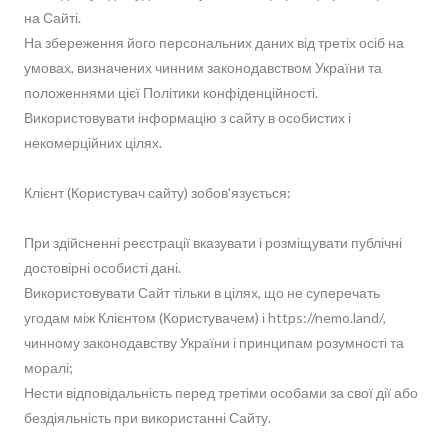
на Сайті.
На збереження його персональних даних від третіх осіб на
умовах, визначених чинним законодавством України та
положеннями цієї Політики конфіденційності.
Використовувати інформацію з сайту в особистих і
некомерційних цілях.
Клієнт (Користувач сайту) зобов'язується:
При здійсненні реєстрації вказувати і розміщувати публічні
достовірні особисті дані.
Використовувати Сайт тільки в цілях, що не суперечать
угодам між Клієнтом (Користувачем) і https://nemo.land/,
чинному законодавству України і принципам розумності та
моралі;
Нести відповідальність перед третіми особами за свої дії або
бездіяльність при використанні Сайту.