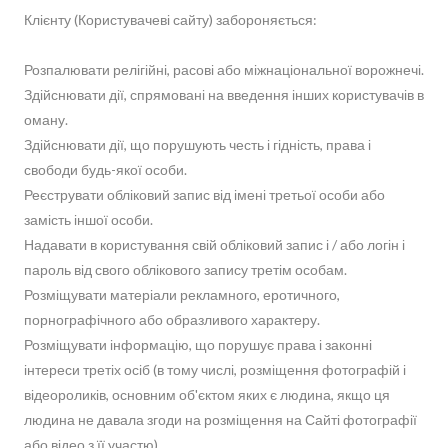
Клієнту (Користувачеві сайту) забороняється:
Розпалювати релігійні, расові або міжнаціональної ворожнечі.
Здійснювати дії, спрямовані на введення інших користувачів в
оману.
Здійснювати дії, що порушують честь і гідність, права і
свободи будь-якої особи.
Реєструвати обліковий запис від імені третьої особи або
замість іншої особи.
Надавати в користування свій обліковий запис і / або логін і
пароль від свого облікового запису третім особам.
Розміщувати матеріали рекламного, еротичного,
порнографічного або образливого характеру.
Розміщувати інформацію, що порушує права і законні
інтереси третіх осіб (в тому числі, розміщення фотографій і
відеороликів, основним об'єктом яких є людина, якщо ця
людина не давала згоди на розміщення на Сайті фотографії
або відео з її участю).