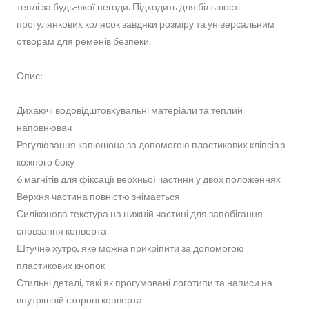
теплі за будь-якої негоди. Підходить для більшості
прогулянкових колясок завдяки розміру та універсальним
отворам для ременів безпеки.
Опис:
Дихаючі водовідштовхувальні матеріали та теплий
наповнювач
Регулювання капюшона за допомогою пластикових кліпсів з
кожного боку
6 магнітів для фіксації верхньої частини у двох положеннях
Верхня частина повністю знімається
Силіконова текстура на нижній частині для запобігання
сповзання конверта
Штучне хутро, яке можна прикріпити за допомогою
пластикових кнопок
Стильні деталі, такі як прогумовані логотипи та написи на
внутрішній стороні конверта