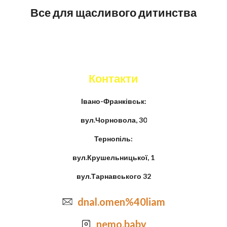
Все для щасливого дитинства
Контакти
Івано-Франківськ:
вул.Чорновола, 30
Тернопіль:
вул.Крушельницької, 1
вул.Тарнавського 32
dnal.omen%40liam
nemo.baby