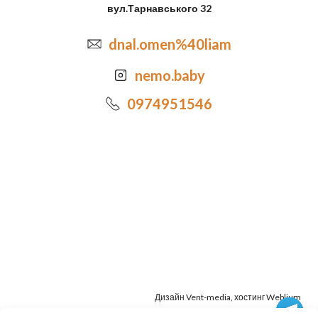
вул.Тарнавського 32
dnal.omen%40liam
nemo.baby
0974951546
Дизайн
Vent-media
, хостинг
Weblium