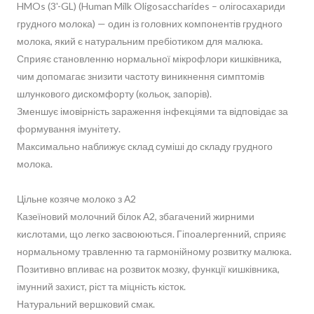
HMOs (3'-GL) (Human Milk Oligosaccharides – олігосахариди
грудного молока) — один із головних компонентів грудного
молока, який є натуральним пребіотиком для малюка.
Сприяє становленню нормальної мікрофлори кишківника,
чим допомагає знизити частоту виникнення симптомів
шлункового дискомфорту (кольок, запорів).
Зменшує імовірність зараження інфекціями та відповідає за
формування імунітету.
Максимально наближує склад суміші до складу грудного
молока.
Цільне козяче молоко з А2
Казеїновий молочний білок А2, збагачений жирними
кислотами, що легко засвоюються. Гіпоалергенний, сприяє
нормальному травленню та гармонійному розвитку малюка.
Позитивно впливає на розвиток мозку, функції кишківника,
імунний захист, ріст та міцність кісток.
Натуральний вершковий смак.