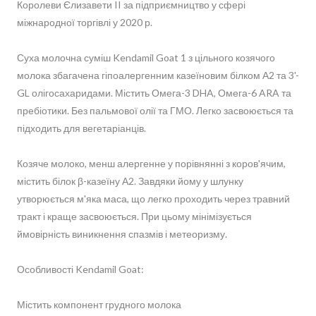
Королеви Єлизавети II за підприємництво у сфері
міжнародної торгівлі у 2020 р.
Суха молочна суміш Kendamil Goat 1 з цільного козячого
молока збагачена гіпоалергенним казеїновим білком А2 та 3'-
GL олігосахаридами. Містить Омега-3 DHA, Омега-6 ARA та
пребіотики. Без пальмової олії та ГМО. Легко засвоюється та
підходить для вегетаріанців.
Козяче молоко, менш алергенне у порівнянні з коров'ячим,
містить білок β-казеїну А2. Завдяки йому у шлунку
утворюється м'яка маса, що легко проходить через травний
тракт і краще засвоюється. При цьому мінімізується
ймовірність виникнення спазмів і метеоризму.
Особливості Kendamil Goat:
Містить компонент грудного молока