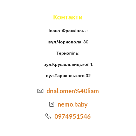
Контакти
Івано-Франківськ:
вул.Чорновола, 30
Тернопіль:
вул.Крушельницької, 1
вул.Тарнавського 32
dnal.omen%40liam
nemo.baby
0974951546