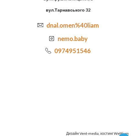
вул.Тарнавського 32
dnal.omen%40liam
nemo.baby
0974951546
Дизайн
Vent-media
, хостинг
Weblium