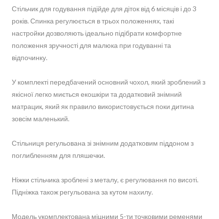
Стільчик для годування підійде для діток від 6 місяців і до 3
років. Спинка регулюється в трьох положеннях, такі
настройки дозволяють ідеально підібрати комфортне
положення зручності для малюка при годуванні та
відпочинку.
У комплекті передбачений основний чохол, який зроблений з
якісної легко миється екошкіри та додатковий знімний
матрацик, який як правило використовується поки дитина
зовсім маленький.
Стільниця регульована зі знімним додатковим піддоном з
поглибленням для пляшечки.
Ніжки стільчика зроблені з металу, є регулювання по висоті.
Підніжка також регульована за кутом нахилу.
Модель укомплектована міцними 5-ти точковими ременями