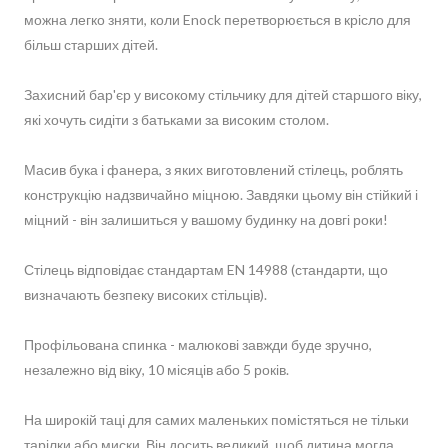
можна легко зняти, коли Enock перетворюється в крісло для
більш старших дітей.
Захисний бар'єр у високому стільчику для дітей старшого віку,
які хочуть сидіти з батьками за високим столом.
Масив бука і фанера, з яких виготовлений стілець, роблять
конструкцію надзвичайно міцною. Завдяки цьому він стійкий і
міцний - він залишиться у вашому будинку на довгі роки!
Стілець відповідає стандартам EN 14988 (стандарти, що
визначають безпеку високих стільців).
Профільована спинка - малюкові завжди буде зручно,
незалежно від віку, 10 місяців або 5 років.
На широкій таці для самих маленьких помістяться не тільки
тарілки або миски. Він досить великий, щоб дитина могла