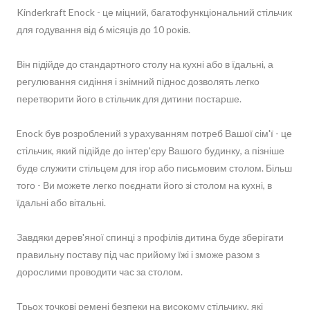
Kinderkraft Enock - це міцний, багатофункціональний стільчик
для годування від 6 місяців до 10 років.
Він підійде до стандартного столу на кухні або в їдальні, а
регулювання сидіння і знімний піднос дозволять легко
перетворити його в стільчик для дитини постарше.
Enock був розроблений з урахуванням потреб Вашої сім'ї - це
стільчик, який підійде до інтер'єру Вашого будинку, а пізніше
буде служити стільцем для ігор або письмовим столом. Більш
того - Ви можете легко поєднати його зі столом на кухні, в
їдальні або вітальні.
Завдяки дерев'яної спинці з профілів дитина буде зберігати
правильну поставу під час прийому їжі і зможе разом з
дорослими проводити час за столом.
Трьох точкові ремені безпеки на високому стільчику, які