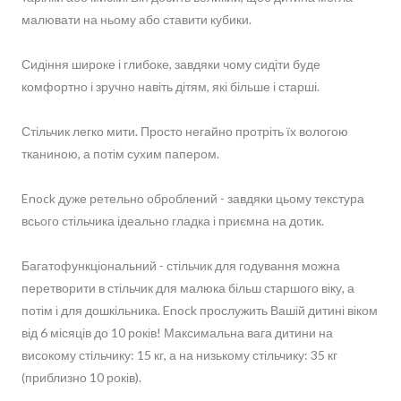
малювати на ньому або ставити кубики.
Сидіння широке і глибоке, завдяки чому сидіти буде
комфортно і зручно навіть дітям, які більше і старші.
Стільчик легко мити. Просто негайно протріть їх вологою
тканиною, а потім сухим папером.
Enock дуже ретельно оброблений - завдяки цьому текстура
всього стільчика ідеально гладка і приємна на дотик.
Багатофункціональний - стільчик для годування можна
перетворити в стільчик для малюка більш старшого віку, а
потім і для дошкільника. Enock прослужить Вашій дитині віком
від 6 місяців до 10 років! Максимальна вага дитини на
високому стільчику: 15 кг, а на низькому стільчику: 35 кг
(приблизно 10 років).