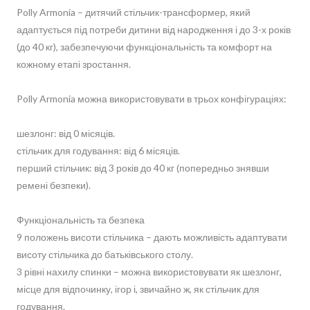
Polly Armonia – дитячий стільчик-трансформер, який
адаптується під потреби дитини від народження і до 3-х років
(до 40 кг), забезпечуючи функціональність та комфорт на
кожному етапі зростання.
Polly Armonia можна використовувати в трьох конфігураціях:
шезлонг: від 0 місяців.
стільчик для годування: від 6 місяців.
перший стільчик: від 3 років до 40 кг (попередньо знявши
ремені безпеки).
Функціональність та безпека
9 положень висоти стільчика – дають можливість адаптувати
висоту стільчика до батьківського столу.
3 рівні нахилу спинки – можна використовувати як шезлонг,
місце для відпочинку, ігор і, звичайно ж, як стільчик для
годування.