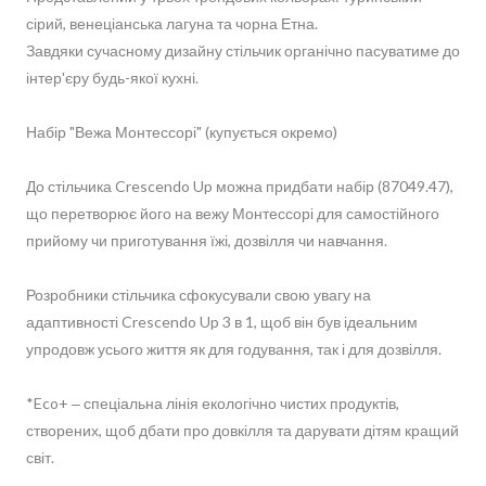
сірий, венеціанська лагуна та чорна Етна.
Завдяки сучасному дизайну стільчик органічно пасуватиме до
інтер'єру будь-якої кухні.
Набір "Вежа Монтессорі" (купується окремо)
До стільчика Crescendo Up можна придбати набір (87049.47),
що перетворює його на вежу Монтессорі для самостійного
прийому чи приготування їжі, дозвілля чи навчання.
Розробники стільчика сфокусували свою увагу на
адаптивності Crescendo Up 3 в 1, щоб він був ідеальним
упродовж усього життя як для годування, так і для дозвілля.
*Eco+ ‒ спеціальна лінія екологічно чистих продуктів,
створених, щоб дбати про довкілля та дарувати дітям кращий
світ.