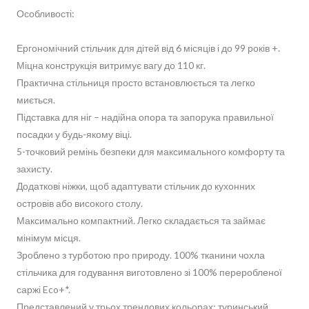
Особливості:
Ергономічний стільчик для дітей від 6 місяців і до 99 років +.
Міцна конструкція витримує вагу до 110 кг.
Практична стільниця просто встановлюється та легко
миється.
Підставка для ніг – надійна опора та запорука правильної
посадки у будь-якому віці.
5-точковий ремінь безпеки для максимального комфорту та
захисту.
Додаткові ніжки, щоб адаптувати стільчик до кухонних
островів або високого столу.
Максимально компактний. Легко складається та займає
мінімум місця.
Зроблено з турботою про природу. 100% тканини чохла
стільчика для годування виготовлено зі 100% переробленої
саржі Eco+*.
Представлений у трьох трендових кольорах: туринський