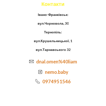
Контакти
Івано-Франківськ:
вул.Чорновола, 30
Тернопіль:
вул.Крушельницької, 1
вул.Тарнавського 32
dnal.omen%40liam
nemo.baby
0974951546