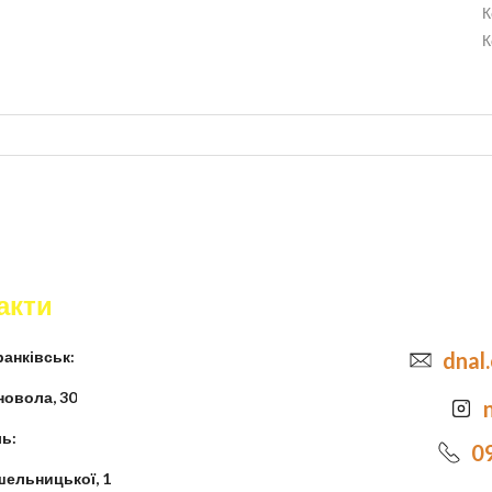
К
К
акти
анківськ:
dnal
новола, 30
ь:
0
шельницької, 1