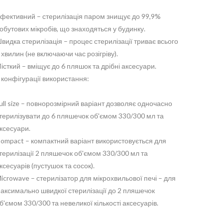
фективний – стерилізація паром знищує до 99,9%
обутових мікробів, що знаходяться у будинку.
видка стерилізація – процес стерилізації триває всього
 хвилин (не включаючи час розігріву).
істкий – вміщує до 6 пляшок та дрібні аксесуари.
 конфігурації використання:
ull size – повнорозмірний варіант дозволяє одночасно
терилізувати до 6 пляшечок об'ємом 330/300 мл та
ксесуари.
ompact – компактний варіант використовується для
терилізації 2 пляшечок об'ємом 330/300 мл та
ксесуарів (пустушок та сосок).
icrowave – стерилізатор для мікрохвильової печі – для
аксимально швидкої стерилізації до 2 пляшечок
б'ємом 330/300 та невеликої кількості аксесуарів.