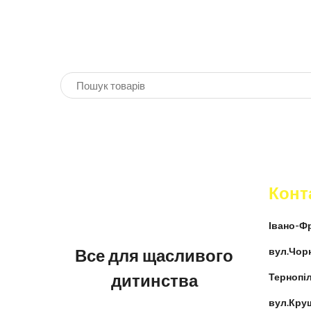
Конт
Івано-Фр
Все для щасливого
вул.Чор
дитинства
Тернопіл
вул.Кру