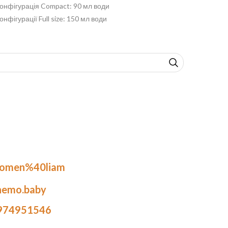
онфігурація Compact: 90 мл води
онфігурації Full size: 150 мл води
.omen%40liam
nemo.baby
974951546