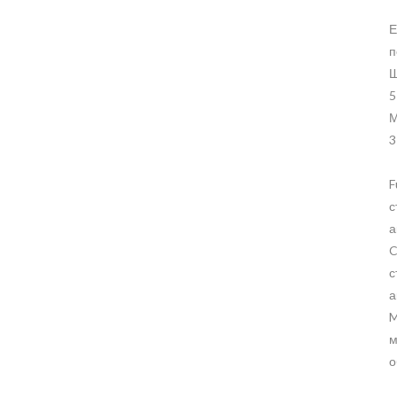
Е
п
Ш
5
М
3
F
с
а
C
с
а
M
м
о