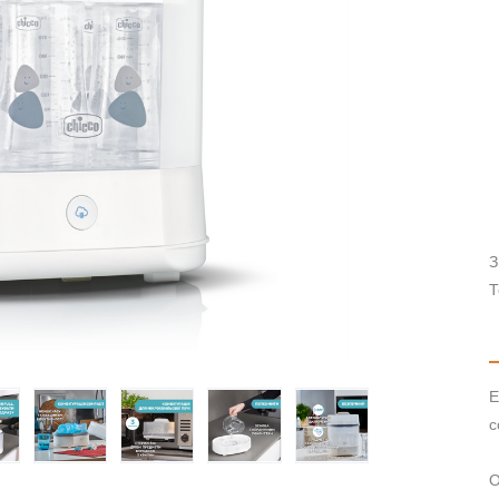
З
Т
Е
с
О