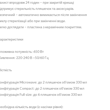
ахист впродовж 24 годин – при закритій кришці
ідтримує стерильність пляшечок та аксесуарів.
езпечний – автоматично вимикається після закінчення
иклу стерилізації або при закінченні води.
егко доглядати – пластина з керамічним покриттям.
арактеристики
поживна потужність: 650 Вт
ивлення: 220-240 В ~50/60 Гц
істкість
онфігурація Microwave: до 2 пляшечок об'ємом 330 мл
онфігурація Compact: до 2 пляшечок об'ємом 330 мл
онфігурація Full size: до 6 пляшечок об'ємом 330 мл
еобхідна кількість води (є насічки рівня):