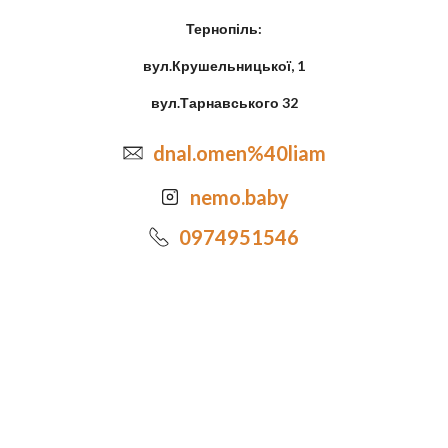
Тернопіль:
вул.Крушельницької, 1
вул.Тарнавського 32
dnal.omen%40liam
nemo.baby
0974951546