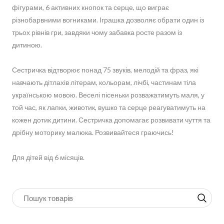
фігурами, 6 активних кнопок та серце, що виграє
різнобарвними вогниками. Іграшка дозволяє обрати один із
трьох рівнів гри, завдяки чому забавка росте разом із
дитиною.
Сестричка відтворює понад 75 звуків, мелодій та фраз, які
навчають дітлахів літерам, кольорам, лічбі, частинам тіла
українською мовою. Веселі пісеньки розважатимуть маля, у
той час, як лапки, животик, вушко та серце реагуватимуть на
кожен дотик дитини. Сестричка допомагає розвивати чуття та
дрібну моторику малюка. Розвивайтеся граючись!
Для дітей від 6 місяців.