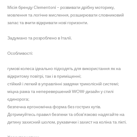
Місія бренду Clementoni – розвивати дрібну моторику,
мовлення та логічне мислення, розширювати словниковий
запас та вчити відкривати нові горизонти.
Задумано та розроблено в Італії.
Особливості:
гумові колеса ідеально підходять для використання як на
відкритому повітрі, так і в приміщенні;
стійкий і легкий в управлінні завдяки триколісній системі;
міцна рама та неперевершений WOW-дизайн у стилі
єдинорога;
безпечна ергономічна форма без гострих кутів.
Дотримуйтесь правил безпеки та обов'язково надягайте на
дитину захисний шолом, рукавички і захист на коліна та лікті.