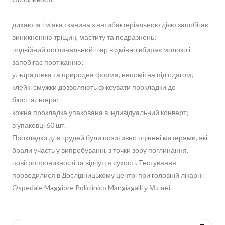
дихаюча і м'яка тканина з антибактеріальною дією запобігає
виникненню тріщин, маститу та подразнень;
подвійний поглинальний шар відмінно вбирає молоко і
запобігає протіканню;
ультратонка та природна форма, непомітна під одягом;
клейкі смужки дозволяють фіксувати прокладки до
бюстгальтера;
кожна прокладка упакована в індивідуальний конверт;
в упаковці 60 шт.
Прокладки для грудей були позитивно оцінені матерями, які
брали участь у випробуванні, з точки зору поглинання,
повітропроникності та відчуття сухості. Тестування
проводилися в Дослідницькому центрі при головній лікарні
Ospedale Maggiore Policlinico Mangiagalli у Мілані.