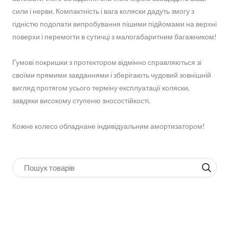
сили і нерви. Компактність і вага коляски дадуть змогу з
гідністю подолати випробування пішими підйомами на верхні
поверхи і перемогти в сутичці з малогабаритним багажником!
Гумові покришки з протектором відмінно справляються зі
своїми прямими завданнями і зберігають чудовий зовнішній
вигляд протягом усього терміну експлуатації коляски,
завдяки високому ступеню зносостійкості.
Кожне колесо обладнане індивідуальним амортизатором!