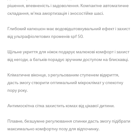
рішення, впевненість і задоволення. Компактне автоматичне
складання, м'яка амортизація і зносостійке шасі.
Глибокий капюшон має водовідштовхувальний ефект і захист
від ультрафіолетових променів spf 50.
Щільне укриття для ніжок подарує малюкові комфорт і захист
від негоди, а батьків порадує зручним доступом на блискавці.
Кліматичне віконце, з регульованим ступенем відкриття,
дасть змогу створити оптимальний мікроклімат у спекотну
пору року.
Антимоскітна сітка захистить комах від цікавої дитини.
Плавне, безшумне регулювання спинки дасть змогу підібрати
максимально комфортну позу для відпочинку.