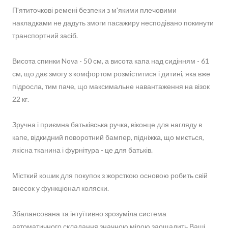
П'ятиточкові ремені безпеки з м'якими плечовими
накладками не дадуть змоги пасажиру несподівано покинути
транспортний засіб.
Висота спинки Nova - 50 см, а висота капа над сидінням - 61
см, що дає змогу з комфортом розміститися і дитині, яка вже
підросла, тим паче, що максимальне навантаження на візок
22 кг.
Зручна і приємна батьківська ручка, віконце для нагляду в
капе, відкидний поворотний бампер, підніжка, що миється,
якісна тканина і фурнітура - це для батьків.
Місткий кошик для покупок з жорсткою основою робить свій
внесок у функціонал коляски.
Збалансована та інтуїтивно зрозуміла система
автоматичного складання значною мірою заощадить Ваші