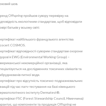
оковий шов.
ренд Offspring пройшов сувору перевірку на
ідповідність екологічним стандартам, щоб відповідати
овірі батьків у всьому світі:
ертифікат найбільшого французького агентства
cocert COSMOS.
ертифікат відповідності суворим стандартам охорони
доров’я EWG (Environmental Working Group) –
мериканської некомерційної організації, яка
пеціалізується на дослідженнях токсичних хімікатів та
абруднювачів питної води.
ертифікат про відсутність токсично-подразнювальних
еакцій під час патч-тестування на базі німецького
ерматологічного інституту Dermatest®.
ертифікат FSC (Forest Stewardship Council, Німеччина)
арантує, що компоненти та продукція Offspring не