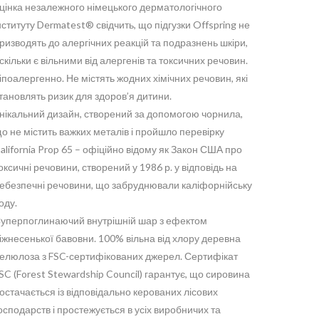
цінка незалежного німецького дерматологічного
нституту Dermatest® свідчить, що підгузки Offspring не
ризводять до алергічних реакцій та подразнень шкіри,
скільки є вільними від алергенів та токсичних речовин.
іпоалергенно. Не містять жодних хімічних речовин, які
тановлять ризик для здоров’я дитини.
нікальний дизайн, створений за допомогою чорнила,
о не містить важких металів і пройшло перевірку
alifornia Prop 65 – офіційно відому як Закон США про
оксичні речовини, створений у 1986 р. у відповідь на
ебезпечні речовини, що забруднювали каліфорнійську
оду.
уперпоглинаючий внутрішній шар з ефектом
іжнесенької бавовни. 100% вільна від хлору деревна
елюлоза з FSC-сертифікованих джерел. Сертифікат
SC (Forest Stewardship Council) гарантує, що сировина
остачається із відповідально керованих лісових
осподарств і простежується в усіх виробничих та