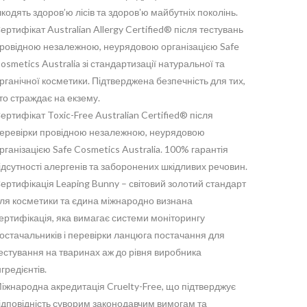
кодять здоров’ю лісів та здоровʼю майбутніх поколінь.
ертифікат Australian Allergy Certified® після тестувань
ровідною незалежною, неурядовою організацією Safe
osmetics Australia зі стандартизації натуральної та
рганічної косметики. Підтверджена безпечність для тих,
то страждає на екзему.
ертифікат Toxic-Free Australian Certified® після
еревірки провідною незалежною, неурядовою
рганізацією Safe Cosmetics Australia. 100% гарантія
ідсутності алергенів та заборонених шкідливих речовин.
ертифікація Leaping Bunny – світовий золотий стандарт
ля косметики та єдина міжнародно визнана
ертифікація, яка вимагає системи моніторингу
остачальників і перевірки ланцюга постачання для
естування на тваринах аж до рівня виробника
нгредієнтів.
іжнародна акредитація Cruelty-Free, що підтверджує
ідповідність суворим законодавчим вимогам та