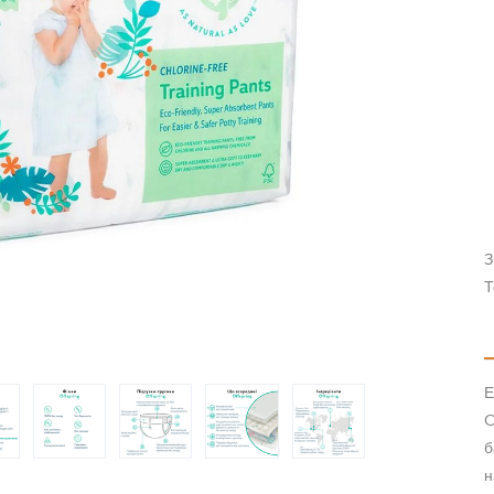
З
Т
Е
O
б
н