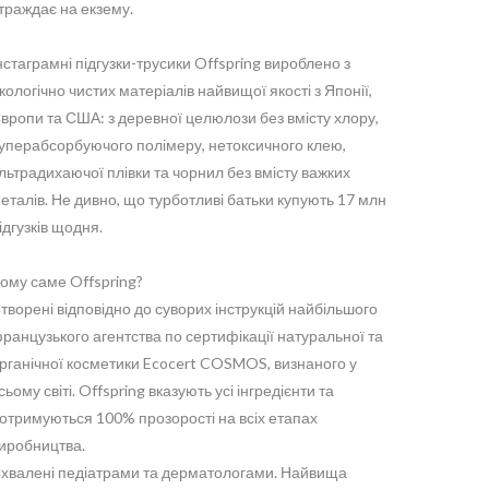
траждає на екзему.
нстаграмні підгузки-трусики Offspring вироблено з
кологічно чистих матеріалів найвищої якості з Японії,
вропи та США: з деревної целюлози без вмісту хлору,
уперабсорбуючого полімеру, нетоксичного клею,
льтрадихаючої плівки та чорнил без вмісту важких
еталів. Не дивно, що турботливі батьки купують 17 млн
ідгузків щодня.
ому саме Offspring?
творені відповідно до суворих інструкцій найбільшого
ранцузького агентства по сертифікації натуральної та
рганічної косметики Ecocert COSMOS, визнаного у
сьому світі. Offspring вказують усі інгредієнти та
отримуються 100% прозорості на всіх етапах
иробництва.
хвалені педіатрами та дерматологами. Найвища