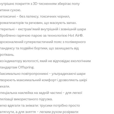
нутрішнє покриття з 3D-тисненням зберігає попу
итини сухою.
етоксичні – без латексу, токсичних чорнил,
роматизаторів та речовин, що маскують запах.
терильні – екстрам'який внутрішній і зовнішній шари
броблено гарячою парою за технологією Hot Air®.
досконалений супереластичний пояс з полімерного
пандексу та подвійні бортики, що захищають від
ротікань.
ез індикатору вологості, який не відповідає екологічним
тандартам Offspring.
аксимально повітропроникні – ультрадихаючі шари
творюють максимальний комфорт і дозволяють шкірі
ихати.
пеціальна наклейка на задній частині – для легкої
тилізації використаного підгузка.
егко вдягати та знімати: трусики потрібно просто
атягнути, а для зняття – легким рухом розірвати