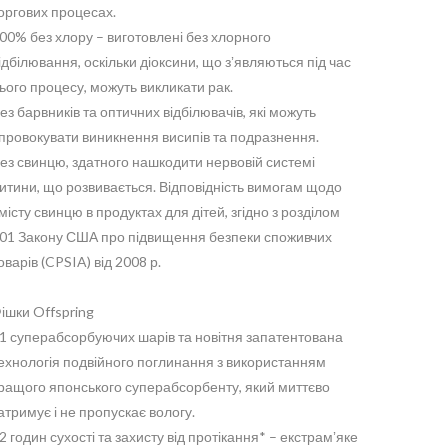
оргових процесах.
00% без хлору – виготовлені без хлорного
ідбілювання, оскільки діоксини, що зʼявляються під час
ього процесу, можуть викликати рак.
ез барвників та оптичних відбілювачів, які можуть
провокувати виникнення висипів та подразнення.
ез свинцю, здатного нашкодити нервовій системі
итини, що розвивається. Відповідність вимогам щодо
місту свинцю в продуктах для дітей, згідно з розділом
01 Закону США про підвищення безпеки споживчих
оварів (CPSIA) від 2008 р.
ішки Offspring
1 суперабсорбуючих шарів та новітня запатентована
ехнологія подвійного поглинання з використанням
ращого японського суперабсорбенту, який миттєво
атримує і не пропускає вологу.
2 годин сухості та захисту від протікання* – екстрамʼяке