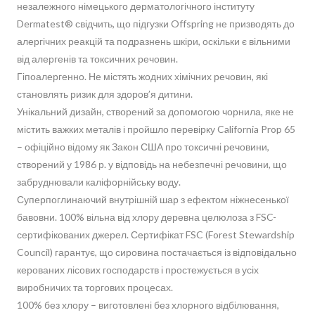
незалежного німецького дерматологічного інституту
Dermatest® свідчить, що підгузки Offspring не призводять до
алергічних реакцій та подразнень шкіри, оскільки є вільними
від алергенів та токсичних речовин.
Гіпоалергенно. Не містять жодних хімічних речовин, які
становлять ризик для здоров’я дитини.
Унікальний дизайн, створений за допомогою чорнила, яке не
містить важких металів і пройшло перевірку California Prop 65
– офіційно відому як Закон США про токсичні речовини,
створений у 1986 р. у відповідь на небезпечні речовини, що
забруднювали каліфорнійську воду.
Суперпоглинаючий внутрішній шар з ефектом ніжнесенької
бавовни. 100% вільна від хлору деревна целюлоза з FSC-
сертифікованих джерел. Сертифікат FSC (Forest Stewardship
Council) гарантує, що сировина постачається із відповідально
керованих лісових господарств і простежується в усіх
виробничих та торгових процесах.
100% без хлору – виготовлені без хлорного відбілювання,