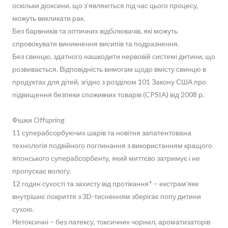
оскільки діоксини, що зʼявляються під час цього процесу,
можуть викликати рак.
Без барвників та оптичних відбілювачів, які можуть
спровокувати виникнення висипів та подразнення.
Без свинцю, здатного нашкодити нервовій системі дитини, що
розвивається. Відповідність вимогам щодо вмісту свинцю в
продуктах для дітей, згідно з розділом 101 Закону США про
підвищення безпеки споживчих товарів (CPSIA) від 2008 р.
Фішки Offspring
11 суперабсорбуючих шарів та новітня запатентована
технологія подвійного поглинання з використанням кращого
японського суперабсорбенту, який миттєво затримує і не
пропускає вологу.
12 годин сухості та захисту від протікання* – екстрамʼяке
внутрішнє покриття з 3D-тисненням зберігає попу дитини
сухою.
Нетоксичні – без латексу, токсичних чорнил, ароматизаторів