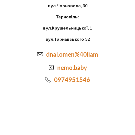
вул.Чорновола, 30
Тернопіль:
вул.Крушельницької, 1
вул.Тарнавського 32
dnal.omen%40liam
nemo.baby
0974951546