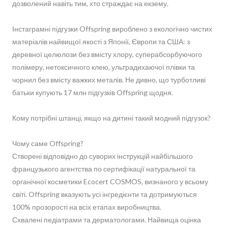
дозволений навіть тим, хто страждає на екзему.
Інстаграмні підгузки Offspring вироблено з екологічно чистих
матеріалів найвищої якості з Японії, Європи та США: з
деревної целюлози без вмісту хлору, суперабсорбуючого
полімеру, нетоксичного клею, ультрадихаючої плівки та
чорнил без вмісту важких металів. Не дивно, що турботливі
батьки купують 17 млн підгузків Offspring щодня.
Кому потрібні штанці, якщо на дитині такий модний підгузок?
Чому саме Offspring?
Створені відповідно до суворих інструкцій найбільшого
французького агентства по сертифікації натуральної та
органічної косметики Ecocert COSMOS, визнаного у всьому
світі. Offspring вказують усі інгредієнти та дотримуються
100% прозорості на всіх етапах виробництва.
Схвалені педіатрами та дерматологами. Найвища оцінка