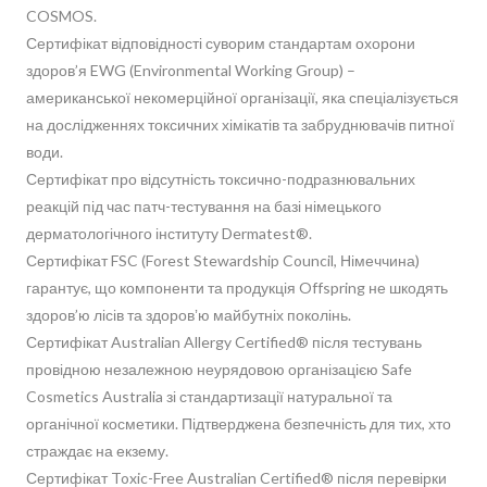
COSMOS.
Сертифікат відповідності суворим стандартам охорони
здоров’я EWG (Environmental Working Group) –
американської некомерційної організації, яка спеціалізується
на дослідженнях токсичних хімікатів та забруднювачів питної
води.
Сертифікат про відсутність токсично-подразнювальних
реакцій під час патч-тестування на базі німецького
дерматологічного інституту Dermatest®.
Сертифікат FSC (Forest Stewardship Council, Німеччина)
гарантує, що компоненти та продукція Offspring не шкодять
здоров’ю лісів та здоровʼю майбутніх поколінь.
Сертифікат Australian Allergy Certified® після тестувань
провідною незалежною неурядовою організацією Safe
Cosmetics Australia зі стандартизації натуральної та
органічної косметики. Підтверджена безпечність для тих, хто
страждає на екзему.
Сертифікат Toxic-Free Australian Certified® після перевірки