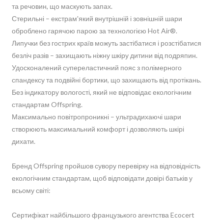
та речовин, що маскують запах.
Стерильні – екстрам'який внутрішній і зовнішній шари
оброблено гарячою парою за технологією Hot Air®.
Липучки без гострих країв можуть застібатися і розстібатися
безліч разів – захищають ніжну шкіру дитини від подряпин.
Удосконалений супереластичний пояс з полімерного
спандексу та подвійні бортики, що захищають від протікань.
Без індикатору вологості, який не відповідає екологічним
стандартам Offspring.
Максимально повітропроникні – ультрадихаючі шари
створюють максимальний комфорт і дозволяють шкірі
дихати.
Бренд Offspring пройшов сувору перевірку на відповідність
екологічним стандартам, щоб відповідати довірі батьків у
всьому світі:
Сертифікат найбільшого французького агентства Ecocert