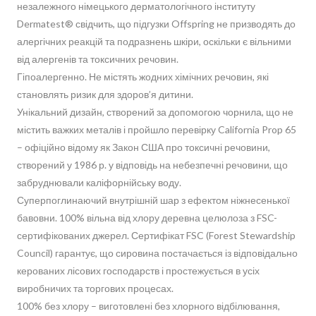
незалежного німецького дерматологічного інституту
Dermatest® свідчить, що підгузки Offspring не призводять до
алергічних реакцій та подразнень шкіри, оскільки є вільними
від алергенів та токсичних речовин.
Гіпоалергенно. Не містять жодних хімічних речовин, які
становлять ризик для здоров’я дитини.
Унікальний дизайн, створений за допомогою чорнила, що не
містить важких металів і пройшло перевірку California Prop 65
– офіційно відому як Закон США про токсичні речовини,
створений у 1986 р. у відповідь на небезпечні речовини, що
забруднювали каліфорнійську воду.
Суперпоглинаючий внутрішній шар з ефектом ніжнесенької
бавовни. 100% вільна від хлору деревна целюлоза з FSC-
сертифікованих джерел. Сертифікат FSC (Forest Stewardship
Council) гарантує, що сировина постачається із відповідально
керованих лісових господарств і простежується в усіх
виробничих та торгових процесах.
100% без хлору – виготовлені без хлорного відбілювання,