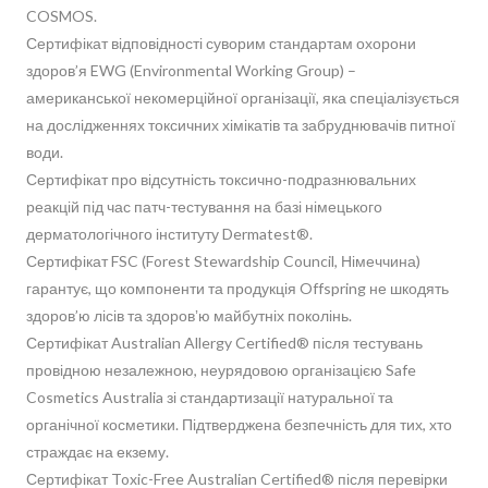
COSMOS.
Сертифікат відповідності суворим стандартам охорони
здоров’я EWG (Environmental Working Group) –
американської некомерційної організації, яка спеціалізується
на дослідженнях токсичних хімікатів та забруднювачів питної
води.
Сертифікат про відсутність токсично-подразнювальних
реакцій під час патч-тестування на базі німецького
дерматологічного інституту Dermatest®.
Сертифікат FSC (Forest Stewardship Council, Німеччина)
гарантує, що компоненти та продукція Offspring не шкодять
здоров’ю лісів та здоровʼю майбутніх поколінь.
Сертифікат Australian Allergy Certified® після тестувань
провідною незалежною, неурядовою організацією Safe
Cosmetics Australia зі стандартизації натуральної та
органічної косметики. Підтверджена безпечність для тих, хто
страждає на екзему.
Сертифікат Toxic-Free Australian Certified® після перевірки