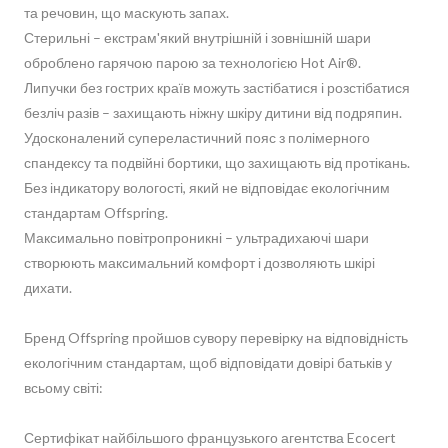
та речовин, що маскують запах.
Стерильні – екстрам'який внутрішній і зовнішній шари
оброблено гарячою парою за технологією Hot Air®.
Липучки без гострих країв можуть застібатися і розстібатися
безліч разів – захищають ніжну шкіру дитини від подряпин.
Удосконалений супереластичний пояс з полімерного
спандексу та подвійні бортики, що захищають від протікань.
Без індикатору вологості, який не відповідає екологічним
стандартам Offspring.
Максимально повітропроникні – ультрадихаючі шари
створюють максимальний комфорт і дозволяють шкірі
дихати.
Бренд Offspring пройшов сувору перевірку на відповідність
екологічним стандартам, щоб відповідати довірі батьків у
всьому світі:
Сертифікат найбільшого французького агентства Ecocert