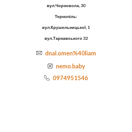
вул.Чорновола, 30
Тернопіль:
вул.Крушельницької, 1
вул.Тарнавського 32
dnal.omen%40liam
nemo.baby
0974951546