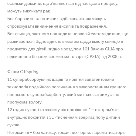
оскільки діоксини, що зʼявляються під час цього процесу,
можуть викликати рак.
Без барвників та оптичних відбілювачів, які можуть
спровокувати виникнення висипів та подразнення.
Без свинцю, здатного нашкодити нервовій системі дитини, що
розвивається. Відповідність вимогам щодо вмісту свинцю в
продуктах для дітей, згідно з розділом 101 Закону США про
підвищення безпеки споживчих товарів (CPSIA) від 2008 р.
Фішки Offspring
11 суперабсорбуючих шарів та новітня запатентована
технологія подвійного поглинання з використанням кращого
японського суперабсорбенту, який миттєво затримує і не
пропускає вологу.
12 годин сухості та захисту від протікання* – екстрамʼяке
внутрішнє покриття з 3D-тисненням зберігає попу дитини
сухою.
Нетоксичні – без латексу, токсичних чорнил, ароматизаторів