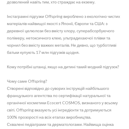
дозволений навіть тим, хто страждає на екзему.
Інстаграмні підгузки Offspring вироблено з екологічно чистих
матеріалів найвищої якості з Японії, Європи та США: з
деревної целюлози без вмісту хлору, суперабсорбуючого
полімеру, нетоксичного клею, ультрадихаючої плівки та
чорнил без вмісту важких металів. Не дивно, що турботливі
батьки купують 17 млн підгузків щодня.
Кому потрібні штанці, якщо на дитині такий модний підгузок?
Чому саме Offspring?
Створені відповідно до суворих інструкцій найбільшого
французького агентства по сертифікації натуральної та
органічної косметики Ecocert COSMOS, визнаного у всьому
світі. Offspring вказують усі інгредієнти та дотримуються
100% прозорості на всіх етапах виробництва.
Схвалені педіатрами та дерматологами. Найвища оцінка