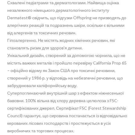
Схвалені педіатрами та дерматологами. Найвища оцінка
незалежного німецького дерматологічного інституту
Dermatest® свідчить, що підгузки Offspring не призводять до
алергічних реакцій та подразнень шкіри, оскільки є вільними
від алергенів та токсичних речовин.
Гіпоалергенно. Не містять жодних хімічних речовин, які
становлять ризик для здоров’я дитини.
Унікальний дизайн, створений за допомогою чорнила, що не
містить важких металів і пройшло перевірку California Prop 65
– офіційно відому як Закон США про токсичні речовини,
створений у 1986 р. у відповідь на небезпечні речовини, що
забруднювали каліфорнійську воду.
Суперпоглинаючий внутрішній шар з ефектом ніжнесенької
бавовни. 100% вільна від хлору деревна целюлоза з FSC-
сертифікованих джерел. Сертифікат FSC (Forest Stewardship
Council) гарантує, що сировина постачається із відповідально
керованих лісових господарств і простежується в усіх
виробничих та торгових процесах.