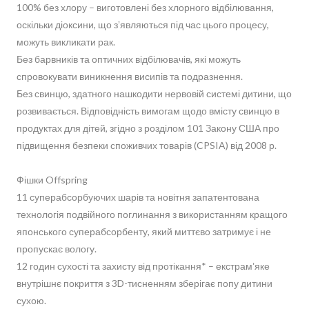
100% без хлору – виготовлені без хлорного відбілювання,
оскільки діоксини, що зʼявляються під час цього процесу,
можуть викликати рак.
Без барвників та оптичних відбілювачів, які можуть
спровокувати виникнення висипів та подразнення.
Без свинцю, здатного нашкодити нервовій системі дитини, що
розвивається. Відповідність вимогам щодо вмісту свинцю в
продуктах для дітей, згідно з розділом 101 Закону США про
підвищення безпеки споживчих товарів (CPSIA) від 2008 р.
Фішки Offspring
11 суперабсорбуючих шарів та новітня запатентована
технологія подвійного поглинання з використанням кращого
японського суперабсорбенту, який миттєво затримує і не
пропускає вологу.
12 годин сухості та захисту від протікання* – екстрамʼяке
внутрішнє покриття з 3D-тисненням зберігає попу дитини
сухою.