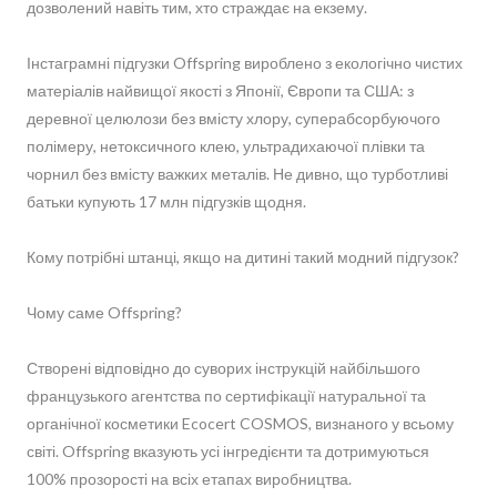
дозволений навіть тим, хто страждає на екзему.
Інстаграмні підгузки Offspring вироблено з екологічно чистих
матеріалів найвищої якості з Японії, Європи та США: з
деревної целюлози без вмісту хлору, суперабсорбуючого
полімеру, нетоксичного клею, ультрадихаючої плівки та
чорнил без вмісту важких металів. Не дивно, що турботливі
батьки купують 17 млн підгузків щодня.
Кому потрібні штанці, якщо на дитині такий модний підгузок?
Чому саме Offspring?
Створені відповідно до суворих інструкцій найбільшого
французького агентства по сертифікації натуральної та
органічної косметики Ecocert COSMOS, визнаного у всьому
світі. Offspring вказують усі інгредієнти та дотримуються
100% прозорості на всіх етапах виробництва.