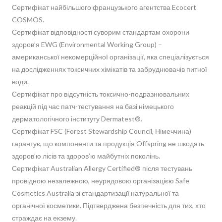
Сертифікат найбільшого французького агентства Ecocert
COSMOS.
Сертифікат відповідності суворим стандартам охорони
здоров’я EWG (Environmental Working Group) –
американської некомерційної організації, яка спеціалізується
на дослідженнях токсичних хімікатів та забруднювачів питної
води.
Сертифікат про відсутність токсично-подразнювальних
реакцій під час патч-тестування на базі німецького
дерматологічного інституту Dermatest®.
Сертифікат FSC (Forest Stewardship Council, Німеччина)
гарантує, що компоненти та продукція Offspring не шкодять
здоров’ю лісів та здоровʼю майбутніх поколінь.
Сертифікат Australian Allergy Certified® після тестувань
провідною незалежною, неурядовою організацією Safe
Cosmetics Australia зі стандартизації натуральної та
органічної косметики. Підтверджена безпечність для тих, хто
страждає на екзему.