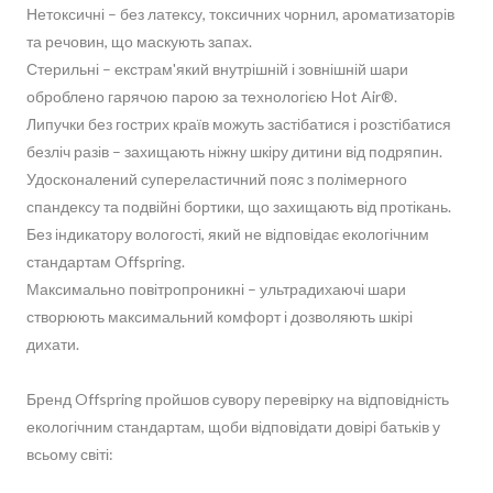
Нетоксичні – без латексу, токсичних чорнил, ароматизаторів
та речовин, що маскують запах.
Стерильні – екстрам'який внутрішній і зовнішній шари
оброблено гарячою парою за технологією Hot Air®.
Липучки без гострих країв можуть застібатися і розстібатися
безліч разів – захищають ніжну шкіру дитини від подряпин.
Удосконалений супереластичний пояс з полімерного
спандексу та подвійні бортики, що захищають від протікань.
Без індикатору вологості, який не відповідає екологічним
стандартам Offspring.
Максимально повітропроникні – ультрадихаючі шари
створюють максимальний комфорт і дозволяють шкірі
дихати.
Бренд Offspring пройшов сувору перевірку на відповідність
екологічним стандартам, щоби відповідати довірі батьків у
всьому світі: