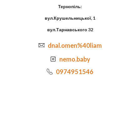
Тернопіль:
вул.Крушельницької, 1
вул.Тарнавського 32
dnal.omen%40liam
nemo.baby
0974951546