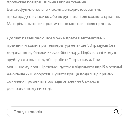
пропускає повітря. Щільна і якісна тканина.
Багатофункціональна - можна використовувати як
простирадло в ліжечко або як рушник після кожного купання.
Матеріал пелюшки практично не мнеться після прання.
Догляд: бязеві пелюшки можна прати в автоматичній
пральній машині при температурі не вище 30 градусів без
додавання відбілюючих засобів і хлору. Відбілювачі можуть
зруйнувати волокна, або зробити їх крихкими. При
машинному пранні рекомендується віджимати виріб в режимі
не більше 600 оборотів. Сушити краще подалі від прямих
сонячних променів і приладів опалення бажано в
розправленому вигляді.