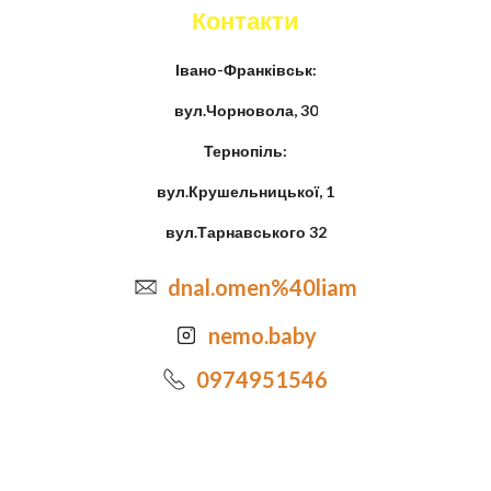
Контакти
Івано-Франківськ:
вул.Чорновола, 30
Тернопіль:
вул.Крушельницької, 1
вул.Тарнавського 32
dnal.omen%40liam
nemo.baby
0974951546