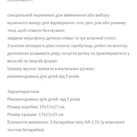
спеціальний перемикач для ввімкнення або вибору
музичного жанру для відтворення: поп, реп, рок або режиму
тиші, щоб співати без музики;
завдяки мікрофону дитина співає та чує власний голос;
3 кнопки активують різні голоси: прибулець, робот чи монстр;
допомагає розвивати уяву, почуття ритму та практикуватися у
веселій та творчій формі;
іграшку зручно тримати в маленьких ручках;
рекомендована для дітей від 3 років.
Характеристики
Рекомендовано для дітей: від 3 років
Розмір коробки: 19x15x27 см
Розмір іграшки: 17x11x25 см
Елементи живлення: 3 батарейки типу АА 1,5V (у комплекті
тестові батарейки)