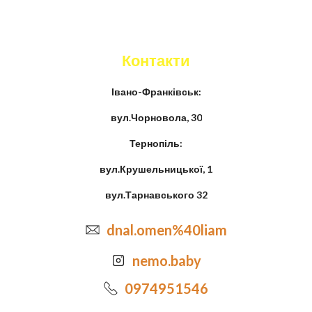
Контакти
Івано-Франківськ:
вул.Чорновола, 30
Тернопіль:
вул.Крушельницької, 1
вул.Тарнавського 32
dnal.omen%40liam
nemo.baby
0974951546