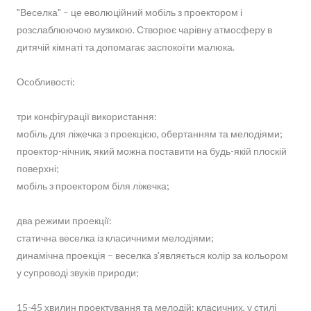
"Веселка" – це еволюційний мобіль з проектором і
розслаблюючою музикою. Створює чарівну атмосферу в
дитячій кімнаті та допомагає заспокоїти малюка.
Особливості:
три конфігурації використання:
мобіль для ліжечка з проекцією, обертанням та мелодіями;
проектор-нічник, який можна поставити на будь-якій плоскій
поверхні;
мобіль з проектором біля ліжечка;
два режими проекції:
статична веселка із класичними мелодіями;
динамічна проекція – веселка з'являється колір за кольором
у супроводі звуків природи;
15-45 хвилин проектування та мелодій: класичних, у стилі