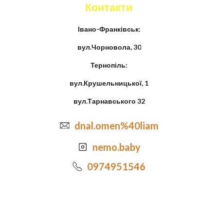
Контакти
Івано-Франківськ:
вул.Чорновола, 30
Тернопіль:
вул.Крушельницької, 1
вул.Тарнавського 32
dnal.omen%40liam
nemo.baby
0974951546