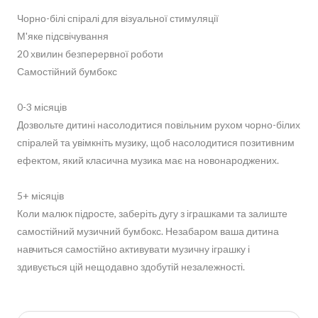
Чорно-білі спіралі для візуальної стимуляції
М'яке підсвічування
20 хвилин безперервної роботи
Самостійний бумбокс
0-3 місяців
Дозвольте дитині насолодитися повільним рухом чорно-білих
спіралей та увімкніть музику, щоб насолодитися позитивним
ефектом, який класична музика має на новонароджених.
5+ місяців
Коли малюк підросте, заберіть дугу з іграшками та залиште
самостійний музичний бумбокс. Незабаром ваша дитина
навчиться самостійно активувати музичну іграшку і
здивується цій нещодавно здобутій незалежності.