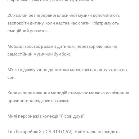
20 хвилин безперервної класичної музики допомагають
заспокоїти дитину, коли настав час спати, і підтримують
емоційний розвиток.
Мобайл зростає разом з дитиною, перетворюючись на
самостійний музичний бумбокс.
М'яке підсвічування допоможе малюкові налаштуватися на
сон.
Кнопка перемикання мелодій стимулює малюка до пізнання
причинно-наслідкових зв'язків.
Милі персонажі з колекції "Лісові друзі"
Тип батарейок: 3 х C/LR14 (1,5V). У комплект не входять