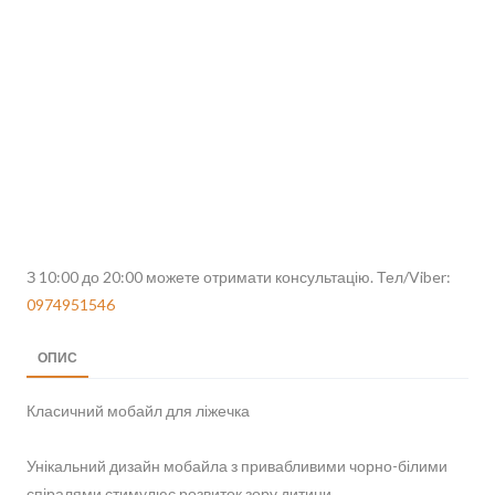
З 10:00 до 20:00 можете отримати консультацію. Тел/Viber:
0974951546
ОПИС
Класичний мобайл для ліжечка
Унікальний дизайн мобайла з привабливими чорно-білими
спіралями стимулює розвиток зору дитини.