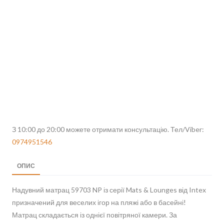
З 10:00 до 20:00 можете отримати консультацію. Тел/Viber:
0974951546
ОПИС
Надувний матрац 59703 NP із серії Mats & Lounges від Intex
призначений для веселих ігор на пляжі або в басейні!
Матрац складається із однієї повітряної камери. За