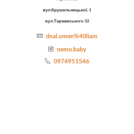
вул.Крушельницької, 1
вул.Тарнавського 32
dnal.omen%40liam
nemo.baby
0974951546