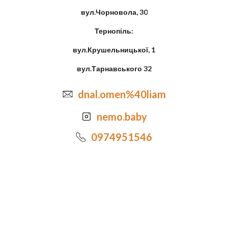
вул.Чорновола, 30
Тернопіль:
вул.Крушельницької, 1
вул.Тарнавського 32
dnal.omen%40liam
nemo.baby
0974951546