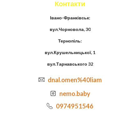
Контакти
Івано-Франківськ:
вул.Чорновола, 30
Тернопіль:
вул.Крушельницької, 1
вул.Тарнавського 32
dnal.omen%40liam
nemo.baby
0974951546