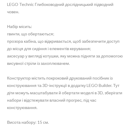
LEGO Technic Глибоководний дослідницький підводний
човен.
Набір місить:
гвинти, що обертаються;
прозора кабіна, що відкривається, щоб забезпечити доступ
до місця для сидіння і елементів керування;
аксесуар у вигляді котушки, яку можна підняти за допомогою
висувної стріли із захоплювачем.
Конструктор містить покроковий друкований посібник із
конструювання та 3D-інструкції в додатку LEGO Builder. Тут
діти можуть масштабувати й обертати моделі в 3D, зберігати
набори і відстежувати власний прогрес, під час
конструювання.
Висота набору: 15 см.