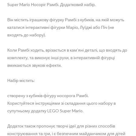
Super Mario Носоріг Рамбі. Додатковий набір.
Він містить іграшкову фігурку Рамбі з кубиків, на якій можуть
кататися інтерактивні фігурки Маріо, Луїджі або Піч (не
входять до набору).
Коли Рамбі ходить, врізається в камʼяні деталі, що входять до
комплекту, та виконує інші рухи, в інтерактивній фігурці
вмикаються звукові ефекти.
Набір містить:
створену з кубиків фігуру носорога Рамбі.
Користуйтеся інструкціями зі складання цього набору в
супутньому додатку LEGO Super Mario.
Додаток також пропонує творчі ідеї для різних способів
конструювання та гри, і є безпечним майданчиком для дітей