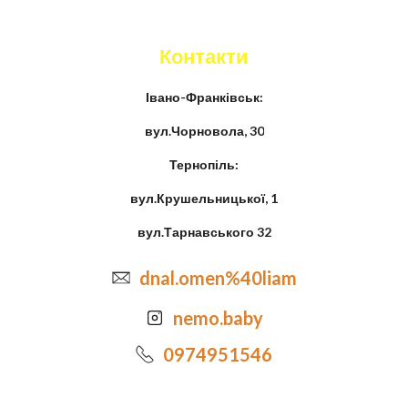
Контакти
Івано-Франківськ:
вул.Чорновола, 30
Тернопіль:
вул.Крушельницької, 1
вул.Тарнавського 32
dnal.omen%40liam
nemo.baby
0974951546