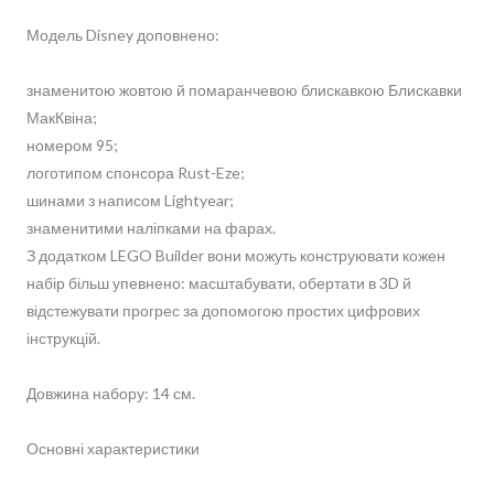
Модель Disney доповнено:
знаменитою жовтою й помаранчевою блискавкою Блискавки
МакКвіна;
номером 95;
логотипом спонсора Rust-Eze;
шинами з написом Lightyear;
знаменитими наліпками на фарах.
З додатком LEGO Builder вони можуть конструювати кожен
набір більш упевнено: масштабувати, обертати в 3D й
відстежувати прогрес за допомогою простих цифрових
інструкцій.
Довжина набору: 14 см.
Основні характеристики