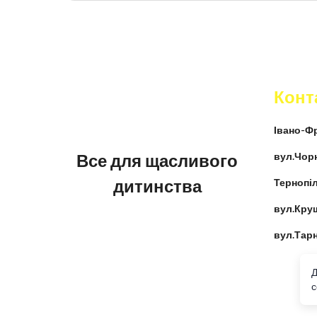
Конт
Івано-Фр
Все для щасливого
вул.Чор
дитинства
Тернопіл
вул.Кру
вул.Тар
Д
c