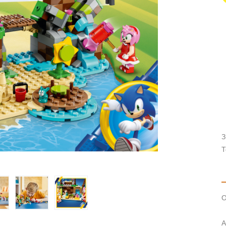
З
Т
О
А