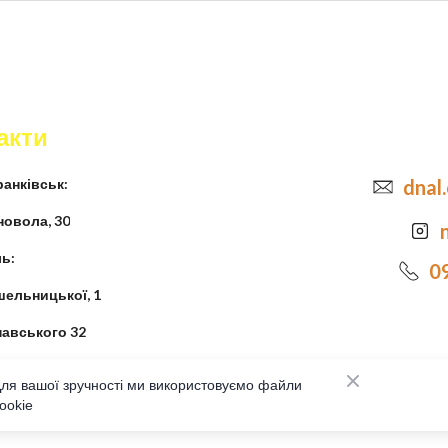
акти
анківськ:
dnal
новола, 30
ь:
0
шельницької, 1
навського 32
ля вашої зручності ми використовуємо файли
ookie