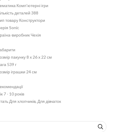
ематика Комп'ютерні ігри
ількість деталей 388
ип товару Конструктори
ерія Sonic
раїна-виробник Чехія
абарити
озмір пакунку 8 x 26 x 22 см
ага 539 г
озмір іграшки 24 см
екомендації
ік 7 - 10 років
тать Для хлопчиків, Для дівчаток