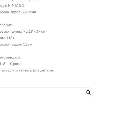
ерія NINJAGO
раїна-виробник Чехія
абарити
озмір пакунку 9 x 19 x 19 см
ага 113 г
озмір іграшки 11 см
екомендації
ік 6 - 10 років
тать Для хлопчиків, Для дівчаток