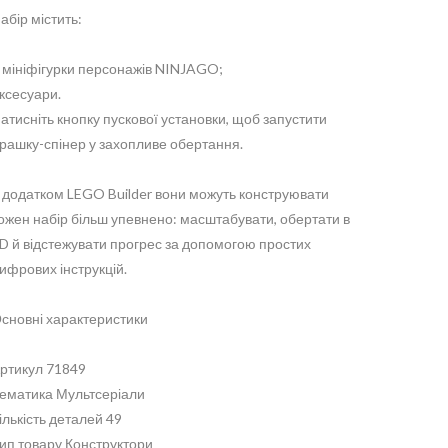
абір містить:
 мініфігурки персонажів NINJAGO;
ксесуари.
атисніть кнопку пускової установки, щоб запустити
грашку-спінер у захопливе обертання.
 додатком LEGO Builder вони можуть конструювати
ожен набір більш упевнено: масштабувати, обертати в
D й відстежувати прогрес за допомогою простих
ифрових інструкцій.
сновні характеристики
ртикул 71849
ематика Мультсеріали
ількість деталей 49
ип товару Конструктори