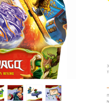
З
Т
П
N