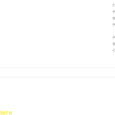
Г
Р
В
Р
Р
В
С
акти