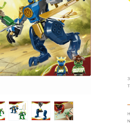
З
Т
Н
N