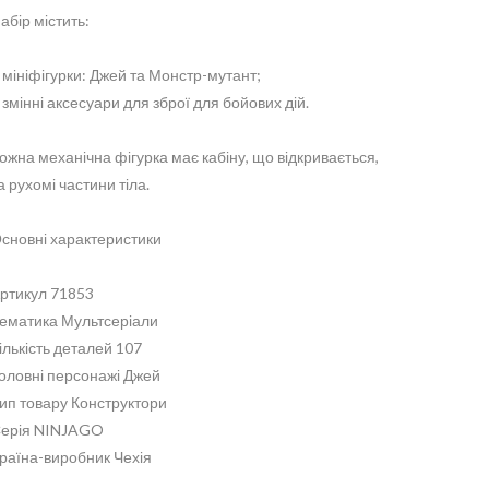
абір містить:
 мініфігурки: Джей та Монстр-мутант;
 змінні аксесуари для зброї для бойових дій.
ожна механічна фігурка має кабіну, що відкривається,
а рухомі частини тіла.
сновні характеристики
ртикул 71853
ематика Мультсеріали
ількість деталей 107
оловні персонажі Джей
ип товару Конструктори
ерія NINJAGO
раїна-виробник Чехія