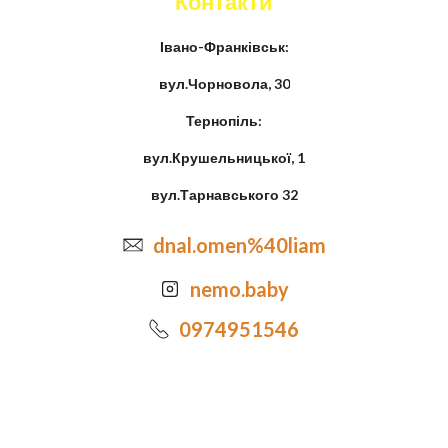
Контакти
Івано-Франківськ:
вул.Чорновола, 30
Тернопіль:
вул.Крушельницької, 1
вул.Тарнавського 32
dnal.omen%40liam
nemo.baby
0974951546