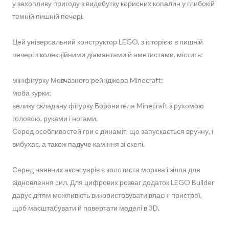
у захопливу пригоду з видобутку корисних копалин у глибокій
темній пишній печері.
Цей універсальний конструктор LEGO, з історією в пишній
печері з колекційними діамантами й аметистами, містить:
мініфігурку Мовчазного рейнджера Minecraft;
моба курки;
велику складану фігурку Боронителя Minecraft з рухомою
головою, руками і ногами.
Серед особливостей гри є динаміт, що запускається вручну, і
вибухає, а також падуче каміння зі скелі.
Серед наявних аксесуарів є золотиста морква і зілля для
відновлення сил. Для цифрових розваг додаток LEGO Builder
дарує дітям можливість використовувати власні пристрої,
щоб масштабувати й повертати моделі в 3D.