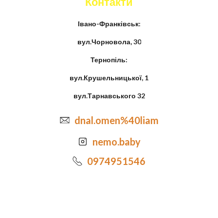
Контакти
Івано-Франківськ:
вул.Чорновола, 30
Тернопіль:
вул.Крушельницької, 1
вул.Тарнавського 32
dnal.omen%40liam
nemo.baby
0974951546