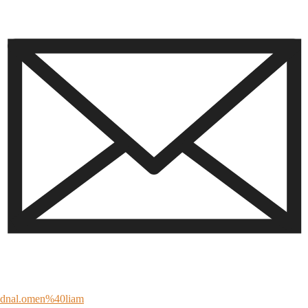
dnal.omen%40liam