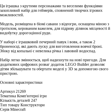
Ця іграшка з крутими персонажами та веселими функціями
захопливий набір для геймерів, сповнений творчих ігрових
можливостей.
Модель, розміщена в біомі савани з відеогри, оснащена міною з
тротилом, керованим важелем, для підриву ділянок місцевості й
видобутку дорогоцінної руди.
У наборі є іграшковий печерний павук і вовк, а також 2
броненосці, які дають луску для виготовлення вовчої броні.
Збоку від копальні є невелика річка і лавовий водоспад.
Набір легко змінюється, щоб надихнути на нові пригоди. Для
додаткових цифрових розваг додаток LEGO Builder дозволяє
дітям збільшувати та обертати моделі у 3D за допомогою свого
пристрою.
Основні характеристики
Артикул 21269
Тематика Комп'ютерні ігри
Кількість деталей 247
Тип товару Конструктори
Серія Minecraft