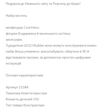
Подорож до Нижнього світу та Порталу до Краю!
Набір містить:
мініфігурку Cool Hero;
фігурки Ендермана й маленького хоґліна;
аксесуари.
З додатком LEGO Builder вони можуть конструювати кожен
набір більш упевнено: масштабувати, обертати в 3D й
відстежувати прогрес за допомогою простих цифрових
інструкцій.
Основні характеристики
Артикул 21584
Тематика Комп'ютерні ігри
Кількість деталей 192
Тип товару Конструктори