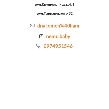
вул.Крушельницької, 1
вул.Тарнавського 32
dnal.omen%40liam
nemo.baby
0974951546