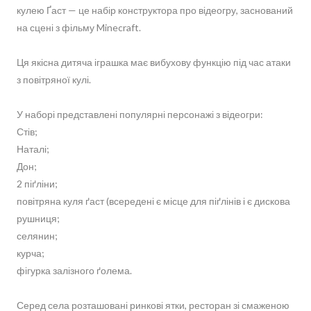
кулею Ґаст — це набір конструктора про відеогру, заснований
на сцені з фільму Minecraft.
Ця якісна дитяча іграшка має вибухову функцію під час атаки
з повітряної кулі.
У наборі представлені популярні персонажі з відеогри:
Стів;
Наталі;
Дон;
2 піґліни;
повітряна куля ґаст (всередені є місце для піґлінів і є дискова
рушниця;
селянин;
курча;
фігурка залізного ґолема.
Серед села розташовані ринкові ятки, ресторан зі смаженою