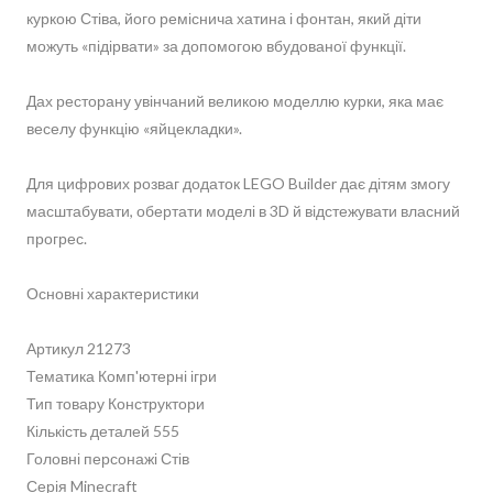
куркою Стіва, його реміснича хатина і фонтан, який діти
можуть «підірвати» за допомогою вбудованої функції.
Дах ресторану увінчаний великою моделлю курки, яка має
веселу функцію «яйцекладки».
Для цифрових розваг додаток LEGO Builder дає дітям змогу
масштабувати, обертати моделі в 3D й відстежувати власний
прогрес.
Основні характеристики
Артикул 21273
Тематика Комп'ютерні ігри
Тип товару Конструктори
Кількість деталей 555
Головні персонажі Стів
Серія Minecraft