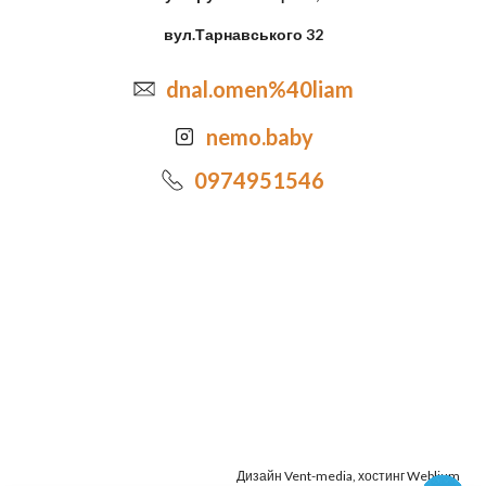
вул.Тарнавського 32
dnal.omen%40liam
nemo.baby
0974951546
Дизайн
Vent-media
, хостинг
Weblium