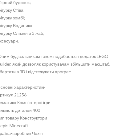
бірний будинок;
ігурку Стіва;
ігурку зомбі;
ігурку Водяника;
ігурку Слизня й 3 жаб;
ксесуари.
ним будівельникам також подобається додаток LEGO
uilder, який дозволяє користувачам збільшити масштаб,
бертати в 3D і відстежувати прогрес.
сновні характеристики
ртикул 21256
ематика Комп'ютерні ігри
ількість деталей 400
ип товару Конструктори
ерія Minecraft
раїна-виробник Чехія