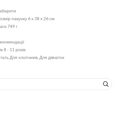
абарити
озмір пакунку 6 x 38 x 26 см
ага 749 г
екомендації
ік 8 - 11 років
тать Для хлопчиків, Для дівчаток