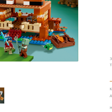
З
Т
К
д
Н