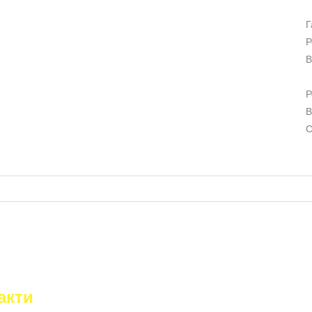
Г
Р
В
Р
В
С
акти