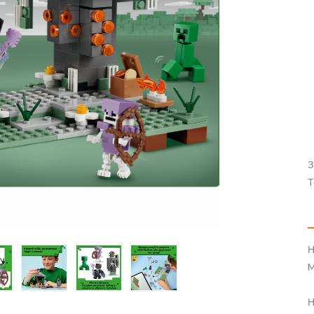
З
Т
Н
M
Н