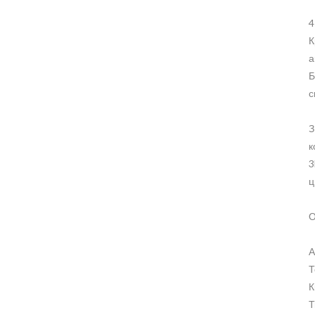
4
К
а
Б
с
З
к
3
ц
О
А
Т
К
Т