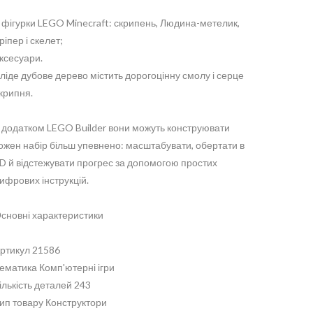
 фігурки LEGO Minecraft: скрипень, Людина-метелик,
ріпер і скелет;
ксесуари.
ліде дубове дерево містить дорогоцінну смолу і серце
крипня.
 додатком LEGO Builder вони можуть конструювати
ожен набір більш упевнено: масштабувати, обертати в
D й відстежувати прогрес за допомогою простих
ифрових інструкцій.
сновні характеристики
ртикул 21586
ематика Комп'ютерні ігри
ількість деталей 243
ип товару Конструктори