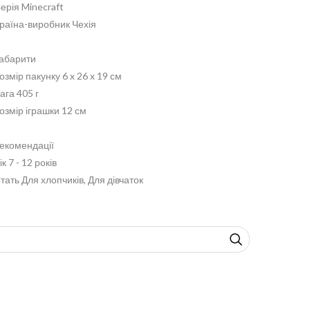
ерія Minecraft
раїна-виробник Чехія
абарити
озмір пакунку 6 x 26 x 19 см
ага 405 г
озмір іграшки 12 см
екомендації
ік 7 - 12 років
тать Для хлопчиків, Для дівчаток