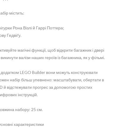
абір містить:
ігурки Рона Візлі й Гаррі Поттера;
ову Гедвіґу.
ктивуйте магічні функції, щоб відкрити багажник і двері
 викинути валізи наших героїв із багажника, як у фільмі.
 додатком LEGO Builder вони можуть конструювати
ожен набір більш упевнено: масштабувати, обертати в
D й відстежувати прогрес за допомогою простих
ифрових інструкцій.
овжина набору: 25 см.
сновні характеристики