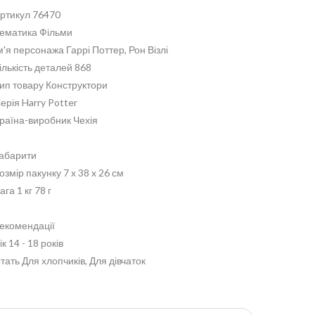
ртикул 76470
ематика Фільми
м'я персонажа Гаррі Поттер, Рон Візлі
ількість деталей 868
ип товару Конструктори
ерія Harry Potter
раїна-виробник Чехія
абарити
озмір пакунку 7 x 38 x 26 см
ага 1 кг 78 г
екомендації
ік 14 - 18 років
тать Для хлопчиків, Для дівчаток