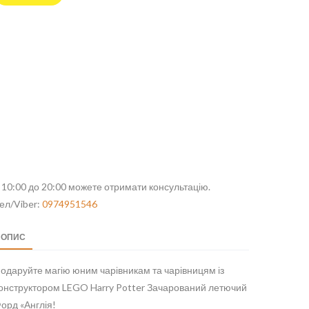
 10:00 до 20:00 можете отримати консультацію.
ел/Viber:
0974951546
ОПИС
одаруйте магію юним чарівникам та чарівницям із
онструктором LEGO Harry Potter Зачарований летючий
орд «Англія!