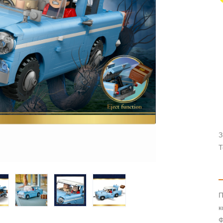
З
Т
П
к
Ф