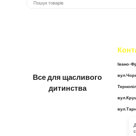
Конт
Івано-Фр
Все для щасливого
вул.Чор
дитинства
Тернопіл
вул.Кру
вул.Тар
Д
c