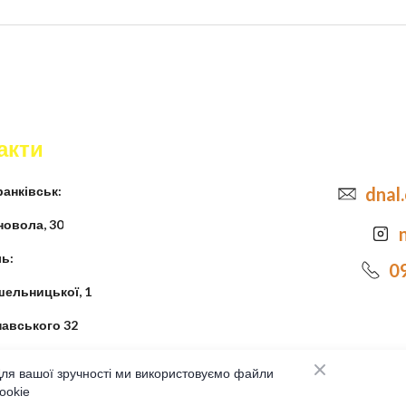
акти
анківськ:
dnal
новола, 30
ь:
0
шельницької, 1
навського 32
ля вашої зручності ми використовуємо файли
ookie