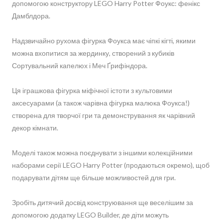
допомогою конструктору LEGO Harry Potter Фоукс: фенікс
Дамблдора.
Надзвичайно рухома фігурка Фоукса має чіпкі кігті, якими
можна вхопитися за жердинку, створений з кубиків
Сортувальний капелюх і Меч Ґрифіндора.
Ця іграшкова фігурка міфічної істоти з культовими
аксесуарами (а також чарівна фігурка малюка Фоукса!)
створена для творчої гри та демонстрування як чарівний
декор кімнати.
Моделі також можна поєднувати з іншими колекційними
наборами серії LEGO Harry Potter (продаються окремо), щоб
подарувати дітям ще більше можливостей для гри.
Зробіть дитячий досвід конструювання ще веселішим за
допомогою додатку LEGO Builder, де діти можуть