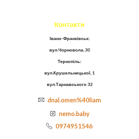
Контакти
Івано-Франківськ:
вул.Чорновола, 30
Тернопіль:
вул.Крушельницької, 1
вул.Тарнавського 32
dnal.omen%40liam
nemo.baby
0974951546