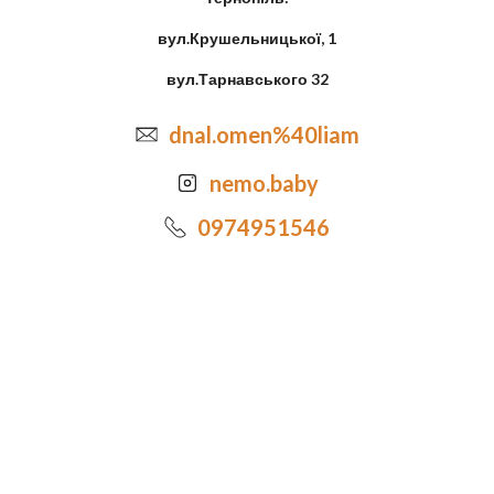
вул.Крушельницької, 1
вул.Тарнавського 32
dnal.omen%40liam
nemo.baby
0974951546