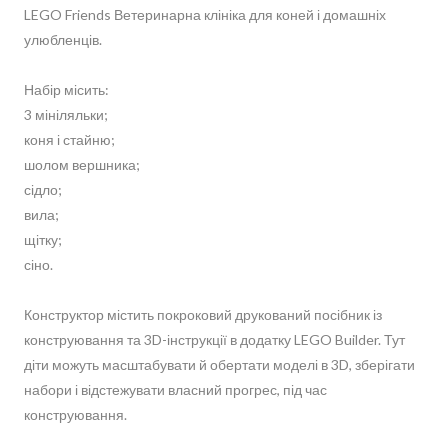
LEGO Friends Ветеринарна клініка для коней і домашніх
улюбленців.
Набір місить:
3 мініляльки;
коня і стайню;
шолом вершника;
сідло;
вила;
щітку;
сіно.
Конструктор містить покроковий друкований посібник із
конструювання та 3D-інструкції в додатку LEGO Builder. Тут
діти можуть масштабувати й обертати моделі в 3D, зберігати
набори і відстежувати власний прогрес, під час
конструювання.