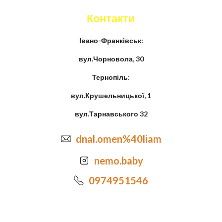
Контакти
Івано-Франківськ:
вул.Чорновола, 30
Тернопіль:
вул.Крушельницької, 1
вул.Тарнавського 32
dnal.omen%40liam
nemo.baby
0974951546