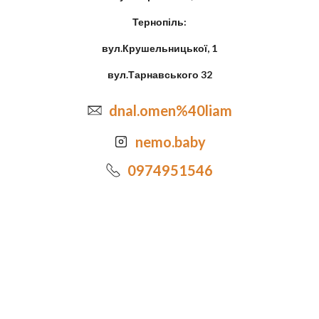
Тернопіль:
вул.Крушельницької, 1
вул.Тарнавського 32
dnal.omen%40liam
nemo.baby
0974951546