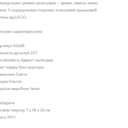
еред інших цікавих аксесуарів — диван, лампа, камін,
ани, 5 подарункових пакунків і плюшевий іграшковий
лень від LEGO.
сновні характеристики
ртикул 42668
ількість деталей 237
собливість Адвент-календар
ип товару Конструктори
ематика Свята
ерія Friends
раїна-виробник Чехія
абарити
озмір пакунку 7 x 38 x 26 см
ага 393 г