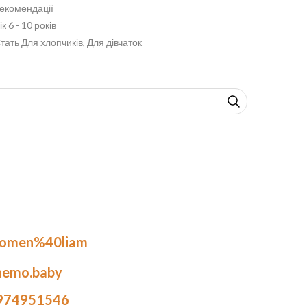
екомендації
ік 6 - 10 років
тать Для хлопчиків, Для дівчаток
.omen%40liam
nemo.baby
974951546