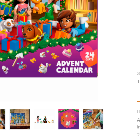
З
Т
П
д
і
2