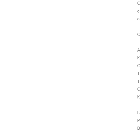
С
с
о
О
А
К
О
Т
Т
С
К
Г
Р
В