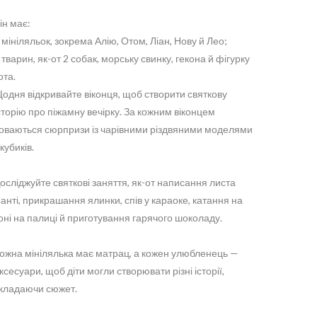
ін має:
 мініляльок, зокрема Алію, Отом, Ліан, Нову й Лео;
 тварин, як-от 2 собак, морську свинку, гекона й фігурку
ота.
одня відкривайте віконця, щоб створити святкову
сторію про піжамну вечірку. За кожним віконцем
оваються сюрпризи із чарівними різдвяними моделями
 кубиків.
осліджуйте святкові заняття, як-от написання листа
анті, прикрашання ялинки, спів у караоке, катання на
оні на палиці й приготування гарячого шоколаду.
ожна мінілялька має матрац, а кожен улюбленець —
ксесуари, щоб діти могли створювати різні історії,
кладаючи сюжет.