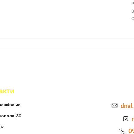
Р
В
С
акти
анківськ:
dnal
новола, 30
ь:
0