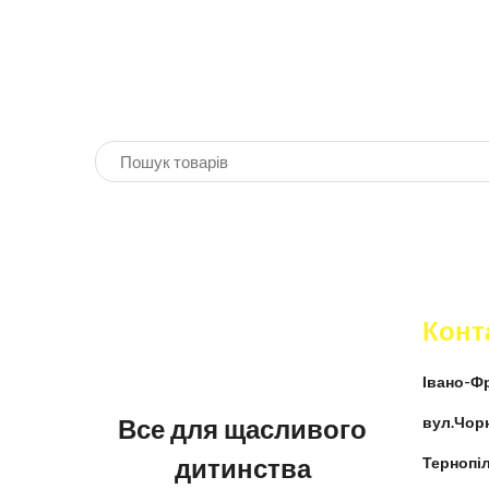
Конт
Івано-Фр
Все для щасливого
вул.Чор
дитинства
Тернопіл