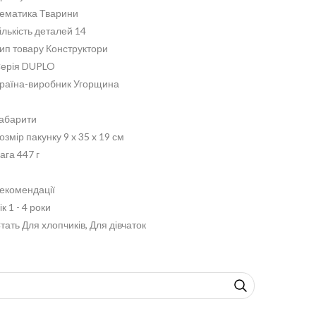
ематика Тварини
ількість деталей 14
ип товару Конструктори
ерія DUPLO
раїна-виробник Угорщина
абарити
озмір пакунку 9 x 35 x 19 см
ага 447 г
екомендації
ік 1 - 4 роки
тать Для хлопчиків, Для дівчаток