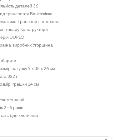
ількість деталей 36
ид транспорту Вантажівка
ематика Транспорт та техніка
ип товару Конструктори
ерія DUPLO
раїна-виробник Угорщина
абарити
озмір пакунку 9 x 38 x 26 см
ага 822 г
озмір іграшки 14 см
екомендації
ік 2 - 5 років
тать Для хлопчиків