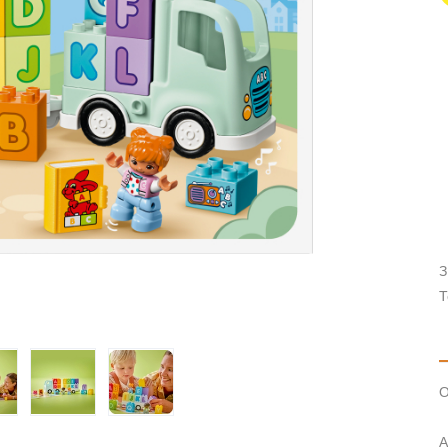
З
Т
О
А