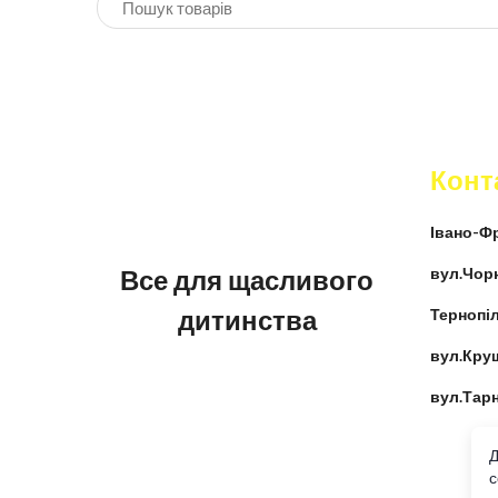
Конт
Івано-Фр
Все для щасливого
вул.Чор
дитинства
Тернопіл
вул.Кру
вул.Тар
Д
c