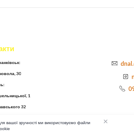
акти
анківськ:
dnal
новола, 30
ь:
0
шельницької, 1
навського 32
ля вашої зручності ми використовуємо файли
ookie