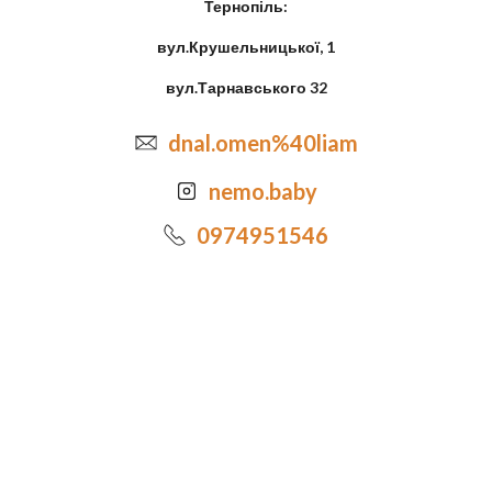
Тернопіль:
вул.Крушельницької, 1
вул.Тарнавського 32
dnal.omen%40liam
nemo.baby
0974951546