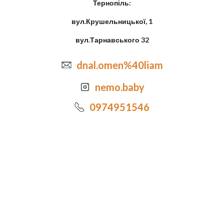
Тернопіль:
вул.Крушельницької, 1
вул.Тарнавського 32
dnal.omen%40liam
nemo.baby
0974951546