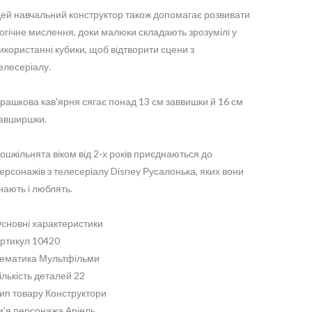
ей навчальний конструктор також допомагає розвивати
огічне мислення, доки малюки складають зрозумілі у
икористанні кубики, щоб відтворити сцени з
елесеріалу.
грашкова кав'ярня сягає понад 13 см заввишки й 16 см
авширшки.
ошкільнята віком від 2-х років приєднаються до
ерсонажів з телесеріалу Disney Русалонька, яких вони
нають і люблять.
сновні характеристики
ртикул 10420
ематика Мультфільми
ількість деталей 22
ип товару Конструктори
м'я персонажа Аріель