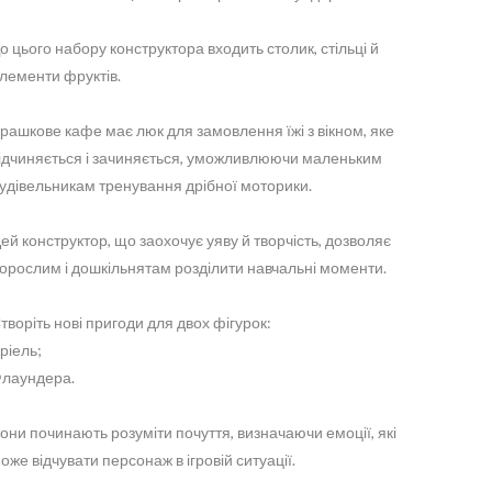
о цього набору конструктора входить столик, стільці й
лементи фруктів.
грашкове кафе має люк для замовлення їжі з вікном, яке
ідчиняється і зачиняється, уможливлюючи маленьким
удівельникам тренування дрібної моторики.
ей конструктор, що заохочує уяву й творчість, дозволяє
орослим і дошкільнятам розділити навчальні моменти.
творіть нові пригоди для двох фігурок:
ріель;
лаундера.
они починають розуміти почуття, визначаючи емоції, які
оже відчувати персонаж в ігровій ситуації.