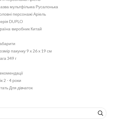
азва мультфільма Русалонька
оловні персонажі Аріель
ерія DUPLO
раїна-виробник Китай
абарити
озмір пакунку 9 x 26 x 19 см
ага 349 г
екомендації
ік 2 - 4 роки
тать Для дівчаток