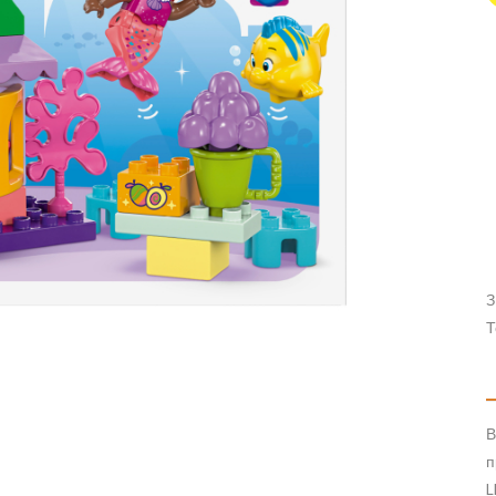
З
Т
В
п
L