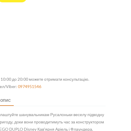
 10:00 до 20:00 можете отримати консультацію.
ел/Viber:
0974951546
ОПИС
лаштуйте шанувальникам Русалоньки веселу підводну
ригоду, доки вони проводитимуть час за конструктором
EGO DUPLO Disney Кав'ярня Аріель і Флаундера.