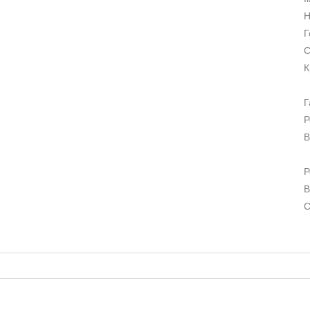
Н
Г
С
К
Г
Р
В
Р
В
С